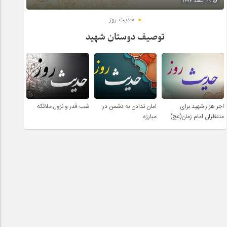
۲۹ اسفند ۱۴۰۴
حدیث روز
توصیف دوستان شهید
اجر هزار شهید برای
امان ندادن به دشمن در
شب قدر و نزول ملائکه
منتظران امام زمان(عج)
مبارزه