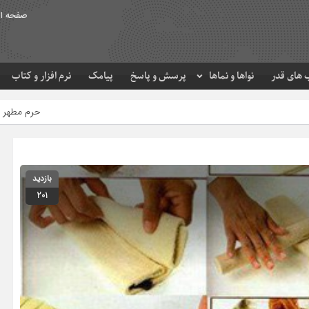
صفحه ا
های قدر
نواها و نماها
پرسش و پاسخ
پیامک
نرم افزار و کتاب
حرم مطهر امام رضا (ع) در لحظه تحو
بازدید
201