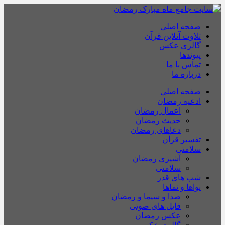
صفحه اصلی
تلاوت آنلاین قرآن
گالری عکس
پیوندها
تماس با ما
درباره ما
صفحه اصلی
ادعیه رمضان
اعمال رمضان
حدیث رمضان
دعاهای رمضان
تفسیر قرآن
سلامتی
آشپزی رمضان
سلامتی
شب های قدر
نواها و نماها
صدا و سیما و رمضان
فایل های صوتی
عکس رمضان