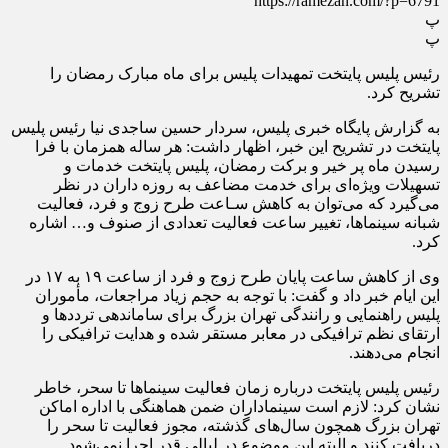
https://ramezan.com/?p=6791
پ
پ
رئیس پلیس پایتخت تمهیدات پلیس برای ماه مبارک رمضان را
تشریح کرد.
به گزارش پایگاه خبری پلیس، سردار حسین ساجدی نیا رئیس پلیس
پایتخت در تشریح این خبر، اظهار داشت: هر ساله همزمان با فرا
رسیدن ماه پر خیر و برکت رمضان، پلیس پایتخت خدمات و
تسهیلات ویژه‌ای برای خدمت مضاعف به روزه داران در نظر
می‌گیرد که می‌توان به کاهش سـاعت طرح زوج و فرد، فعالیت
شبانه سینماها، تغییر ساعت فعالیت تعدادی از صنوف و… اشاره
کرد.
وی از کاهش ساعت پایان طرح زوج و فرد از ساعت ۱۹ به ۱۷ در
این ایام خبر داد و گفت: با توجه به حجم زیاد مراجعات، مأموران
پلیس راهنمایی و رانندگی تهران بزرگ برای ساماندهی ترددها و
ارتقای نظم ترافیکی در معابر مستقر شده و هدایت ترافیکی را
انجام می‌دهند.
رئیس پلیس پایتخت درباره زمان فعالیت سینماها تا سحر، خاطر
نشان کرد: لازم است سینماداران ضمن هماهنگی با اداره اماکن
تهران بزرگ همچون سال‌های گذشته، مجوز فعالیت تا سحر را
دریافت کنند و البته این موضوع در لیالی قدر اجرا نمی‌شود.