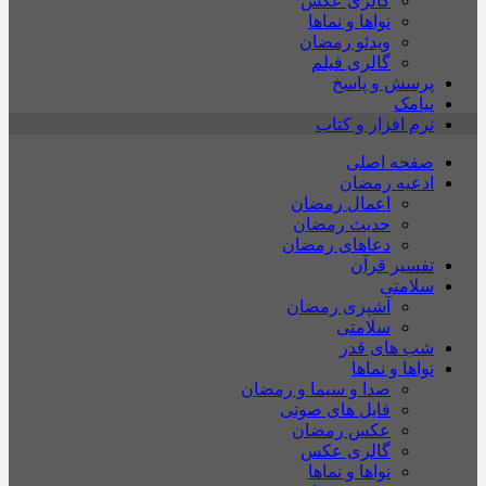
گالری عکس
نواها و نماها
ویدئو رمضان
گالری فیلم
پرسش و پاسخ
پیامک
نرم افزار و کتاب
صفحه اصلی
ادعیه رمضان
اعمال رمضان
حدیث رمضان
دعاهای رمضان
تفسیر قرآن
سلامتی
آشپزی رمضان
سلامتی
شب های قدر
نواها و نماها
صدا و سیما و رمضان
فایل های صوتی
عکس رمضان
گالری عکس
نواها و نماها