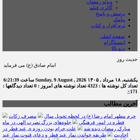
ویدئو رمضان
گالری فیلم
پرسش و پاسخ
پیامک
نرم افزار و کتاب
صفحه اصلی
اینستاگرام
برو بالا
حدیث روز
امام صادق (ع) می فرماید : هر كس در ماه
یکشنبه, ۱۸ مرداد , ۱۴۰۵
Sunday, 9 August , 2026
ساعت
6:21:40
تعداد کل نوشته ها : 4323
تعداد نوشته های امروز : 0
تعداد دیدگاهها :
×
171
آخرین مطالب
حرم مطهر امام رضا (ع) در لحظه تحویل سال
مصرف زکات
فطره در امور فرهنگی
جلوه‌های بزرگ نصرت الهی در ماه
مبارک رمضان دیده شد
علت حرام بودن روزه ی عید فطر در
احادیث
طریقه خواندن نماز عید فطر و دعای قنوت نماز عید