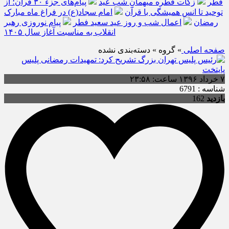
فطر
زکات فطره میهمانِ شب عید
پیام‌های جزء ۳۰ قرآن؛ از
توحید تا انس همیشگی با قرآن
امام سجاد(ع) در فراغ ماه مبارک
رمضان
اعمال شب و روز عید سعید فطر
پیام نوروزی رهبر
انقلاب به مناسبت آغاز سال ۱۴۰۵
صفحه اصلی
» گروه » دسته‌بندی نشده
۷ خرداد ۱۳۹۶ ساعت: ۲۳:۵۸
شناسه : 6791
بازدید
162