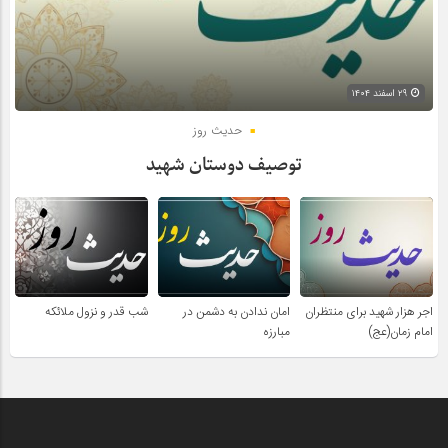
۲۹ اسفند ۱۴۰۴
حدیث روز
توصیف دوستان شهید
اجر هزار شهید برای منتظران
امان ندادن به دشمن در
شب قدر و نزول ملائکه
امام زمان(عج)
مبارزه