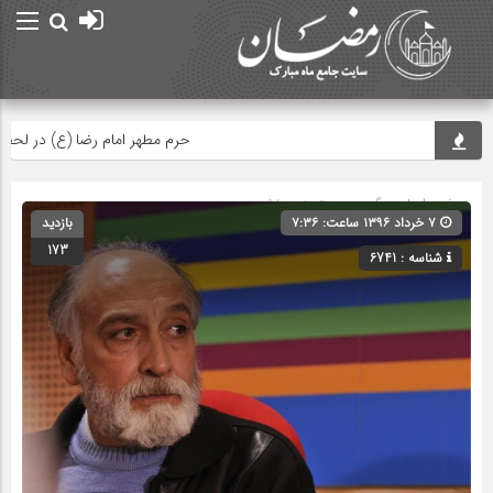
حرم مطهر امام رضا (ع) در لحظه تحوی
صفحه اصلی
» گروه » دسته‌بندی نشده
۷ خرداد ۱۳۹۶ ساعت: ۷:۳۶
بازدید
173
شناسه : 6741