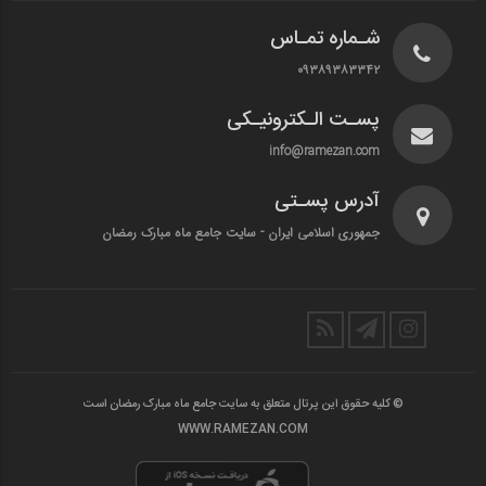
شـماره تمـاس
۰۹۳۸۹۳۸۳۳۴۲
پسـت الـکترونیـکی
info@ramezan.com
آدرس پسـتی
جمهوری اسلامی ایران - سایت جامع ماه مبارک رمضان
© کلیه حقوق این پرتال متعلق به سایت جامع ماه مبارک رمضان است
WWW.RAMEZAN.COM