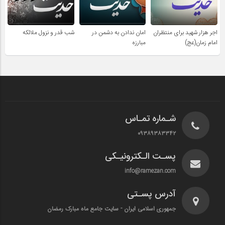
اجر هزار شهید برای منتظران
امان ندادن به دشمن در
شب قدر و نزول ملائکه
امام زمان(عج)
مبارزه
شـماره تمـاس
۰۹۳۸۹۳۸۳۳۴۲
پسـت الـکترونیـکی
info@ramezan.com
آدرس پسـتی
جمهوری اسلامی ایران - سایت جامع ماه مبارک رمضان