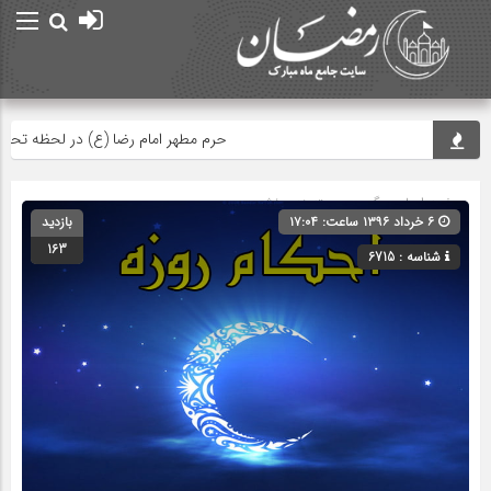
حرم مطهر امام رضا (ع) در لحظه تحویل سال
صفحه اصلی
» گروه » دسته‌بندی نشده
۶ خرداد ۱۳۹۶ ساعت: ۱۷:۰۴
بازدید
163
شناسه : 6715