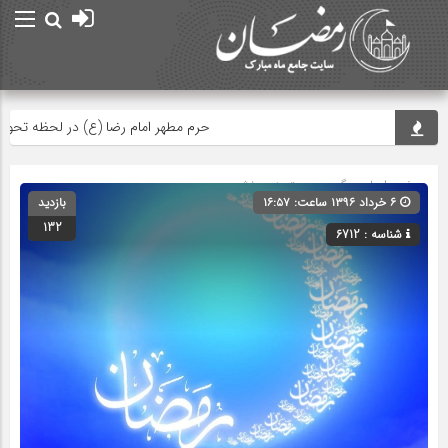
حرم مطهر امام رضا (ع) در لحظه تحویل سال
صفحه اصلی
» گروه » دسته‌بندی نشده
۶ خرداد ۱۳۹۶ ساعت: ۱۶:۵۷
بازدید
132
شناسه : 6712