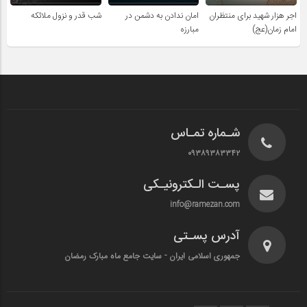
اجر هزار شهید برای منتظران
امان ندادن به دشمن در
شب قدر و نزول ملائکه
امام زمان(عج)
مبارزه
شـماره تمـاس
۰۹۳۸۹۳۸۳۳۴۲
پسـت الـکترونیـکی
info@ramezan.com
آدرس پسـتی
جمهوری اسلامی ایران - سایت جامع ماه مبارک رمضان