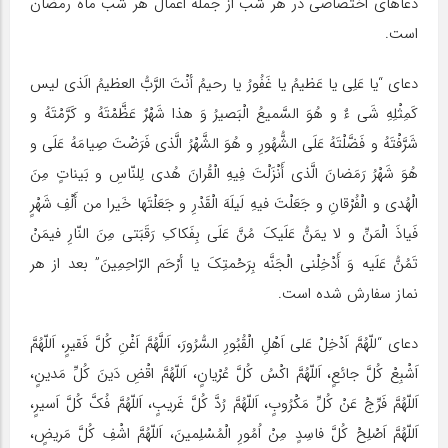
دعاهای اختصاصی در هر شب از جمله اعمال هر شب ماه رمضان
است.
دعای “یا عَلِی یا عَظیمُ یا غَفُورُ یا رحیمُ أنْتَ الرَّبُّ العظیمُ الَذی لیس
کَمِثْلِهِ شَی ءٌ و هُوَ السَّمیعُ الْبَصیرُ وَ هذا شَهْرٌ عَظَّمْتَهُ و کَرَّمْتَهُ و
شَرَّفْتَهُ و فَضَّلْتَهُ عَلَی الشُّهُورِ و هُوَ الشَّهْرُ الَّذی فَرَضْتَ صِیامَهُ عَلَی و
هُوَ شَهْرُ رَمَضانَ الَّذی أَنْزَلْتَ فِیهِ الْقُرانَ هُدی لِلنّاسِ و بَیناتٍ مِنَ
الْهُدی و الْفُرْقانِ و جَعَلْتَ فیهِ لَیلَهَ الْقَدْرِ و جَعَلْتَها خَیرا من أَلْفِ شَهْرٍ
فَیاذَ الْمَنِّ و لا یمَنُّ عَلَیکَ مُنَّ عَلَی بِفَکاکِ رَقَبَتی مِنَ النّارِ فیمَنْ
تَمُنُّ عَلَیه وَ أَدْخِلْنی الْجَنَّه بِرَحْمتِکَ یا أرْحَم الرّاحِمِینَ” بعد از هر
نماز سفارش شده است.
دعای “للّهُمَّ اَدْخِلْ عَلی اَهْلِ الْقُبُورِ السُّرُورَ، اَللَّهُمَّ اَغْنِ کُلَّ فَقیرٍ، اَللّهُمَّ
اَشْبِعْ کُلَّ جائعٍ، اَللّهُمَّ اکْسُ کُلَّ عُرْیانٍ، اَللّهُمَّ اقْضِ دَینَ کُلِّ مَدینٍ،
اَللّهُمَّ فَرِّجْ عَنْ کُلِّ مَکْرُوبٍ، اَللّهُمَّ رُدَّ کُلَّ غَریبٍ، اَللّهُمَّ فُکَّ کُلَّ اَسیرٍ،
اَللّهُمَّ اَصْلِحْ کُلَّ فاسِدٍ مِنْ اُمُورِ الْمُسْلِمینَ، اَللّهُمَّ اشْفِ کُلَّ مَریضٍ،