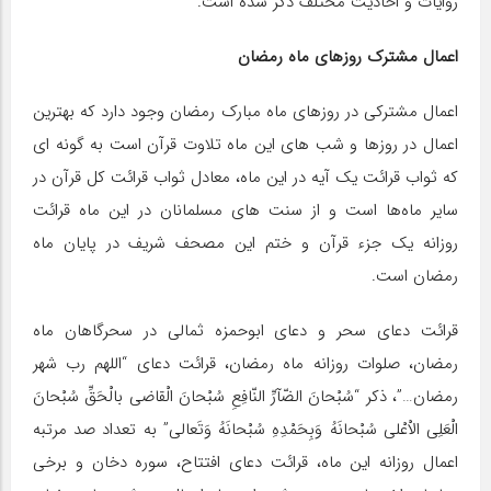
روایات و احادیث مختلف ذکر شده است.
اعمال مشترک روزهای ماه رمضان
اعمال مشترکی در روزهای ماه مبارک رمضان وجود دارد که بهترین
اعمال در روزها و شب های این ماه تلاوت قرآن است به گونه ای
که ثواب قرائت یک آیه در این ماه، معادل ثواب قرائت کل قرآن در
سایر ماه‌ها است و از سنت های مسلمانان در این ماه قرائت
روزانه یک جزء قرآن و ختم این مصحف شریف در پایان ماه
رمضان است.
قرائت دعای سحر و دعای ابوحمزه ثمالی در سحرگاهان ماه
رمضان، صلوات روزانه ماه رمضان، قرائت دعای “اللهم رب شهر
رمضان…”، ذکر “سُبْحانَ الضّآرِّ النّافِعِ سُبْحانَ الْقاضی بالْحَقِّ سُبْحانَ
الْعَلِی الاْعْلی سُبْحانَهُ وَبِحَمْدِهِ سُبْحانَهُ وَتَعالی” به تعداد صد مرتبه
اعمال روزانه این ماه، قرائت دعای افتتاح، سوره دخان و برخی