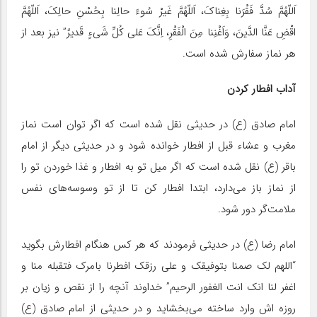
اَللّهُمَّ سُدَّ فَقْرَنا بِغِناکَ، اَللّهُمَّ غَیرْ سُوءَ حالِنا بِحُسْنِ حالِکَ، اَللّهُمَّ
اقْضِ عَنَّا الدَّینَ، وَاَغْنِنا مِنَ الْفَقْرِ، اِنَّکَ عَلی کُلِّ شَیءٍ قَدیرٌ” نیز بعد از
هر نماز سفارش شده است.
آداب افطار کردن
امام صادق (ع) در حدیثی نقل شده است که اگر توان است نماز
مغرب و عشاء قبل از افطار خوانده شود و در حدیثی دیگر از امام
باقر (ع) نقل شده است که اگر میل تو به افطار و غذا خوردن تو را
از نماز باز می‌دارد، ابتدا افطار کن تا از تو وسوسه‌های نفس
ملامت‌گر دور شود.
امام رضا (ع) در حدیثی فرمودند که هر کس هنگام افطارش بگوید
“اللهم لک صمنا بتوفیقک و علی رزقک افطرنا بامرک فتقبله منا و
اغفر لنا انک انت الغفور الرحیم” خداوند آنچه را از نقص و زیان بر
روزه اش وارد ساخته می‌بخشاید و در حدیثی از امام صادق (ع)