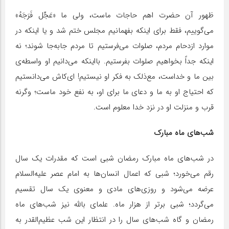
ظهور آن حضرت اهم حاجات ماست، ولى ما «عَجِّل فَرَجَهُ»
مى‌‏گوییم، فقط براى اینکه بفهمانیم مجلس ختم شد و یا اینکه در
موارد ازدحام مردم، صلوات مى‏‌فرستیم تا مردم جابه‌جا شوند؛ نه
اینکه جداً بخواهیم صلوات بفرستیم. بااینکه مى‌‏دانیم او واسطه‌‏ى
بین ما و خداست، مع‌ذلک به فکر او نیستیم! ای‌کاش مى‌‏دانستیم
که احتیاج او به ما و دعاى ما براى او، به نفع خود ماست؛ وگرنه
قرب و منزلت او در نزد خدا معلوم است.
شب‌های ماه مبارک
در شب‌های ماه مبارک رمضان شبی است که مقدرات یک سال
رقم می‌خورد؛ شبی که اعمال انسان‌ها به امام عصر علیه‌السلام
عرضه می‌شود و روزی‌های مادی و معنوی یک سال تقسیم
می‌گردد؛ شبی برتر از هزار ماه. علمای بالله نیز شب‌های ماه
رمضان و گاه شب‌های سال را در انتظار این شب عظیم‌القدر به