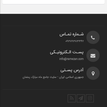
شـماره تمـاس
۰۹۳۸۹۳۸۳۳۴۲
پسـت الـکترونیـکی
info@ramezan.com
آدرس پسـتی
جمهوری اسلامی ایران - سایت جامع ماه مبارک رمضان