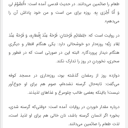
طعام را صائمین می‌دانند. در حدیث قدسى آمده است: «أَلصَّوْمُ لى
وَ أَنَا أَجْزى بِهِ. روزه براى من است و من خود پاداش آن را
می‌دهم».
در روایت است که: «لِلصّائِمِ فَرْحَتانِ: فَرْحَهٌ عِنْدَ إِفْطارِهِ، وَ فَرْحَهٌ عِنْدَ
لِقاءِ رَبِّهِ؛ روزه‌دار دو خوشحالی دارد: یکی هنگام افطار و دیگری
هنگام دیدار پروردگار». البته این در صورتی است که در فطور و
سحری، نخوردنِ در روز را تدارک نکند.
دوازده روز از رمضان گذشته بود، روزه‌داری در مسجد کوفه
می‌گفت: تابه‌حال گرسنه نشده‌ام، صوم هم برای او جوع‌آور
نیست! بااینکه بعضی طالب چلومرغ و غذاهای لذیذند.
درباره مقدار خوردن در روایات آمده است: «وقتی‌که گرسنه شدی،
بخور» اگر انسان گرسنه باشد، نان خالی هم برای او لذیذ است،
لذت طعام را صائمین می‌دانند.