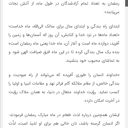
اینستاگرام
رمضان به تعداد تمام آزادشدگان در طول ماه، از آتش نجات
می‌یابند».
ابتدای راه بندگی و ابتدای سال برای سالک الی‌الله، ماه خداست؛
«تعداد ماه‌ها در نزد خدا و کتابش، آن روز که آسمان‌ها و زمین را
آفرید، دوازده ماه است و آغاز آن، ماه خدا یعنی ماه رمضان است»
بنده یک سال بندگی کرده تا در این ماه لایق ضیافت الهی شود و
به تماشای محبوب خود بنشیند.
«خداوند انسان را طورى آفریده که مى‌تواند از راه عبودیت و
بندگى خالص، از مقام ملائکه گام فراتر نهد و مقامات انبیا و اولیا را
کسب نماید. رؤیت خداوند متعال در دنیا، به همان ملاک رؤیت
در آخرت امکان دارد».
ایشان همچنین درباره لذت طعام در ماه مبارک رمضان فرمودند:
اگر انسان گرسنه باشد، نان خالى هم براى او لذیذ است، لذّت