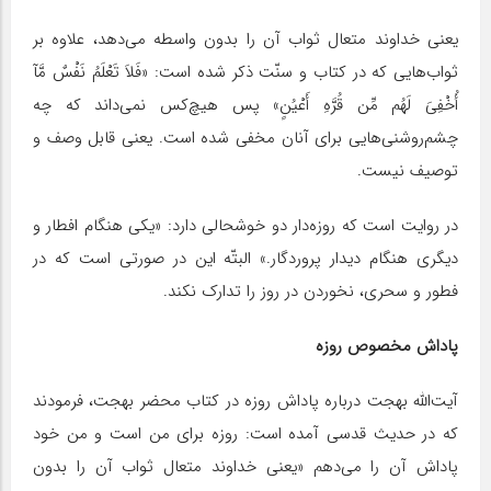
یعنى خداوند متعال ثواب آن را بدون واسطه می‌دهد، علاوه بر
ثواب‌هایی که در کتاب و سنّت ذکر شده است: «فَلاَ تَعْلَمُ نَفْسٌ مَّآ
أُخْفِىَ لَهُم مِّن قُرَّهِ أَعْیُنٍ» پس هیچ‌کس نمی‌داند که چه
چشم‌روشنی‌هایی براى آنان مخفى شده است. یعنى قابل وصف و
توصیف نیست.
در روایت است که روزه‌دار دو خوشحالى دارد: «یکى هنگام افطار و
دیگرى هنگام دیدار پروردگار.» البتّه این در صورتى است که در
فطور و سحرى، نخوردن در روز را تدارک نکند.
پاداش مخصوص روزه
آیت‌الله بهجت درباره پاداش روزه در کتاب محضر بهجت، فرمودند
که در حدیث قدسی آمده است: روزه برای من است و من خود
پاداش آن را می‌دهم «یعنی خداوند متعال ثواب آن را بدون