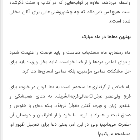
واسطه می‌دهد، علاوه بر ثواب‌هایی که در کتاب و سنت ذکرشده
است هیچ‌کس نمی‌داند که چه چشم‌روشنی‌هایی برای آنان مخفی
شده است».
بهترین دعاها در ماه مبارک
ماه رمضان، ماه مستجاب دعاست و‌ باید فرصت را غنیمت شمرد
و دوای تمامی دردها را از خدا خواست. نباید بخل ورزید؛ باید برای
حل مشکلات تمامی مؤمنین، بلکه تمامی انسان‌ها دعا کرد.
راه خلاص از گرفتارى‌ها منحصر است به دعا کردن در خلوت براى
فرج ولى‌عصر عجّل‌اللّه‌تعالى‌فرجه‌الشّریف. نه دعاى همیشگى و
لقلقه‌ى زبان و صِرف گفتن «عَجِّلْ فَرَجَهُ»، بلکه دعاى با خلوص و
صدق نیت و همراه با توبه. ما خود را از اطرافیان و دوستان آن
حضرت مى‏‌دانیم؛ ولى در این امر، یعنى دعا براى تعجیل ظهور او،
مسامحه مى‌‏کنیم!