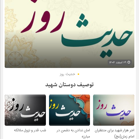
۲۹ اسفند ۱۴۰۴
حدیث روز
توصیف دوستان شهید
اجر هزار شهید برای منتظران
امان ندادن به دشمن در
شب قدر و نزول ملائکه
امام زمان(عج)
مبارزه