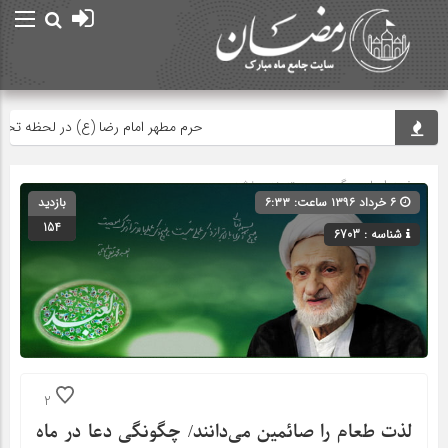
حرم مطهر امام رضا (ع) در لحظه تحویل س
صفحه اصلی
» گروه » دسته‌بندی نشده
۶ خرداد ۱۳۹۶ ساعت: ۶:۳۳
بازدید
154
شناسه : 6703
2
لذت طعام را صائمین می‌دانند/ چگونگی دعا در ماه