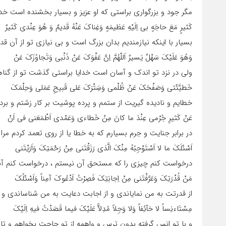
مگر جود و بزرگوارى براستى که او عزیز و بسیار بخشنده است خدای
کَثیرٍ مَعَ حاجَهٍ بى اِلَیْهِ عَظیمَهٍ وَغِناکَ عَنْهُ قَدیمٌ وَ هُوَ عِنْدى کَثیرٌ
بسیار با اینکه نیازمندیم بدان بزرگ است و بى نیازى تو از آن
وَهُوَ عَلَیْکَ سَهْلٌ یَسیرٌ اَللّهُمَّ اِنَّ عَفْوَکَ عَنْ ذَنْبى وَتَجاوُزَکَ عَنْ
ولى در نزد تو اندک و آسان است خدایا براستى گذشت تو از گن
خَطیَّئَتى وَصَفْحَکَ عَنْ ظُلْمى وَسَِتْرَکَ عَلى قَبیحِ عَمَلى وَحِلْمَکَ
خطایم و نادیده گیریت از ستمم و پرده پوشیت بر کار زشتم و برد
عَنْ کَثیرِ جُرْمى عِنْدَ ما کانَ مِنْ خَطاءى وَعَمْدى اَطْمَعَنى فى اَنْ
در برابر جنایت و جرم بسیارم که به خطا یا از روى تعمد کردم مرا 
اَسْئَلَکَ ما لا اَسْتَوْجِبُهُ مِنْکَ الَّذى رَزَقْتَنى مِنْ رَحْمَتِکَ وَاَرَیْتَنى
درخواست کنم چیزى را که مستحق آن نیستم ، درخواست کنم آنچ
مَنْ قُدْرَتِکَ وَعَرَّفْتَنى مِنْ اِجابَتِکَ فَصِرْتُ اَدْعُوکَ آمِناً وَاَسْئَلُکَ
از قدرتت به من نمایاندى و از اجابت دعایت به من شناساندى و 
مِسْتَاءنِساً لا خآئِفاً وَلا وَجِلاً مُدِلاًّ عَلَیْکَ فیما قَصَدْتُ فیهِ اِلَیْکَ
و با تو انس گرفته بدون ترس و واهمه از تو حاجت بخواهم و تاز