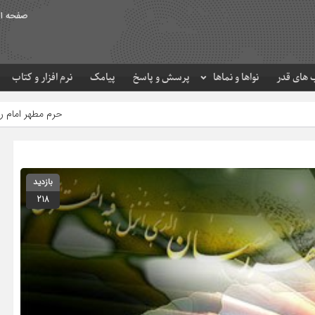
صفحه ا
های قدر
نواها و نماها
پرسش و پاسخ
پیامک
نرم افزار و کتاب
حرم مطهر امام رضا (ع) در لحظه تحویل سال
بازدید
218