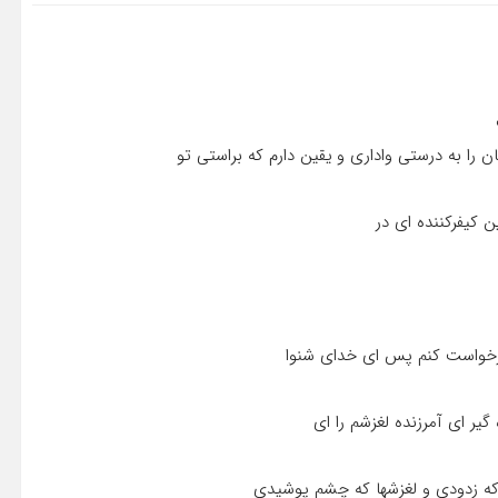
را به درستى وادارى و یقین دارم که براستى تو
 کیفرکننده اى در
 درخواست کنم پس اى خداى شنوا
گیر اى آمرزنده لغزشم را اى
 که زدودى و لغزشها که چشم پوشیدى