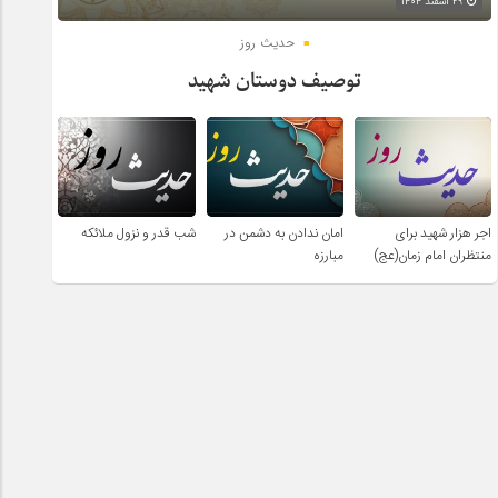
۲۹ اسفند ۱۴۰۴
حدیث روز
توصیف دوستان شهید
اجر هزار شهید برای
امان ندادن به دشمن در
شب قدر و نزول ملائکه
منتظران امام زمان(عج)
مبارزه