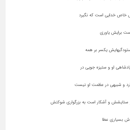
یش خاص خدایى است که نگیرد
ست برایش یاورى
 ستودگیهایش یکسر بر همه
دشاهى او و ستیزه جویى در
رد و شبیهى در عظمت او نیست
ستایشش و آشکار است به بزرگوارى شوکتش
دش بسیارى عطا