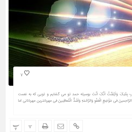
7
 لِلصَّوابِ بِمَّنِکَ وَاَیْقَنْتُ اَنَّکَ اَنْتَ بوسیله حمد تو مى گشایم و تویى که به نعمت
فى مَوْضِعِ الْعَفْوِ وَالرَّحْمَهِ وَاَشَدُّ الْمُعاقِبینَ فى مهربانترین مهربانانى اما
پ
پ