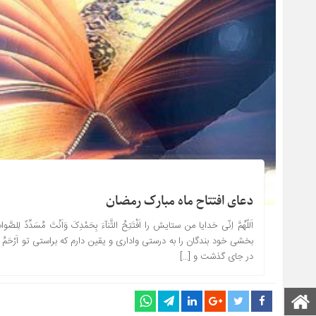
دعای افتتاح ماه مبارک رمضان
اَللّهُمَّ اِنّى خدایا من ستایش را اَفْتَتِحُ الثَّنآءَ بِحَمْدِکَ وَاَنْتَ مُسَدِّدٌ
بخشى خود بندگان را به درستى وادارى و یقین دارم که براستى تو اَرْحَمُ الرّاحِمینَ 
در جاى گذشت و […]
صفحه اصلی