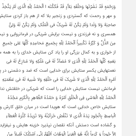
وَرَحْمَهٍ قَدْ نَشَرْتَها وَحَلْقَهِ بَلاَّءٍ قَدْ فَکَکْتَه ا اَلْحَمْدُ لِلّهِ الَّذى لَمْ یَتَّخِذْ
و مهر و رحمت که گستردى و زنجیر بلا که از هم باز کردى ستا
صاحِبَهً وَلا وَلَدا وَلَمْ یَکُنْ لَهُ شَریکٌ فى الْمُلْکِ وَلَمْ یَکُنْ لَهُ وَلِىُّ
همسرى و نه فرزندى و نیست برایش شریکى در فرمانروایى و نی
مِنَ الذُّلِّ وَ کَبِّرْهُ تَکْبیراً اَلْحَمْدُ لِلّهِ بِجَمیعِ مَحامِدِهِ کُلِّهَا عَلى جَمیعِ
از خوارى و به کمال بزرگى او را یاد کن ستایش خداى را به همه
نِعَمِهِ کُلِّها اَلْحَمْدُ لِلّهِ الَّذى لا مُضآدَّ لَهُ فى مُلْکِهِ وَلا مُنازِعَ لَهُ فى
نعمتهایش یکسر ستایش براى خدایى است که ضد و دشمنى در پا
اَمْرِهِ اَلْحَمْدُ لِلّهِ الَّذى لا شَریکَ لَهُ فى خَلْقِهِ وَلا شَبیهَ لَهُ فى عَظَمَتِهِ
فرمانش نیست ستایش خدایى را است که شریکى در خلقتش ندا
اَلْحَمْدُ لِلّهِ الْفاشى فِى الْخَلْقِ اَمْرُهُ وَ حَمْدُهُ الظّاهِرِ بِالْکَرَمِ مَجْدُهُ
ستایش خاص خدایى است که هویدا است در میان خلق کارش و 
الْباسِطِ بِالْجُودِ یَدَهُ الَّذى لا تَنْقُصُ خَزآئِنُهُ وَلا تَزیدُهُ کَثْرَهُ الْعَطآءِ
و گشاده است دستش آنکه نقصان نپذیرد خزینه هایش و نیفزای
اِلاّ جُوداً وَ کَرَماً اِنَّهُ هُوَ الْعَزیزُ الْوَهّابُ اَللّهُمَّ اِنّى اَسْئَلُکَ قَلیلاً مِنْ