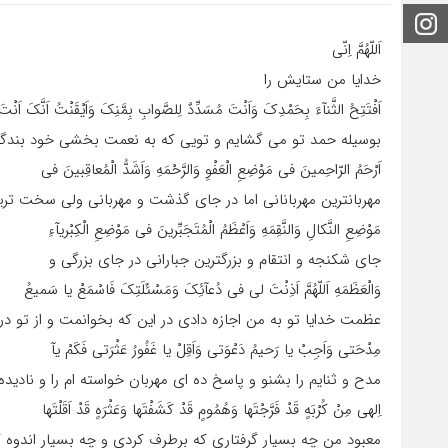
اینستاگرام
اَللّهُمَّ اِنّى
خدایا من ستایش را
اَفْتَتِحُ الثَّنآءَ بِحَمْدِکَ وَاَنْتَ مُسَدِّدٌ لِلصَّوابِ بِمَّنِکَ وَاَیْقَنْتُ اَنَّکَ اَنْتَ
بوسیله حمد تو مى گشایم و تویى که به نعمت بخشى خود بندگان 
اَرْحَمُ الرّاحِمینَ فى مَوْضِعِ الْعَفْوِ وَالرَّحْمَهِ وَاَشَدُّ الْمُعاقِبینَ فى
مهربانترین مهربانانى اما در جاى گذشت و مهربانى ولى سخت ترین
مَوْضِعِ النَّکالِ وَالنَّقِمَهِ وَاَعْظَمُ الْمُتَجَبِّرینَ فى مَوْضِعِ الْکِبْریآءِ
جاى شکنجه و انتقام و بزرگترین جبارانى در جاى بزرگى و
وَالْعَظَمَهِ اَللّهُمَّ اَذِنْتَ لى فى دُعآئِکَ وَمَسْئَلَتِکَ فَاسْمَعْ یا سَمیعُ
عظمت خدایا تو به من اجازه دادى در این که بخوانمت و از تو
مِدْحَتى وَاَجِبْ یا رَحیمُ دَعْوَتى وَاَقِلْ یا غَفُورُ عَثْرَتى فَکَمْ یآ
مدح و ثنایم را بشنو و پاسخ ده اى مهربان خواسته ام را و نادیده 
اِلهى مِنْ کُرْبَهٍ قَدْ فَرَّجْتَها وَهُمُومٍ قَدْ کَشَفْتَها وَعَثْرَهٍ قَدْ اَقَلْتَها
معبود من چه بسیار گرفتارى که برطرف کردى و چه بسیار اندوه