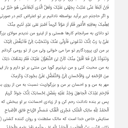
فَاِنْ اَبْطَاَ عَنّى عَتَبْتُ بِجَهْلى عَلَیْکَ وَلَعَلَّ الَّذى اَبْطَاَعَنّى هُوَ خَیْرٌ لى
و اگر حاجتم دیر برآید بواسطه نادانیم بر تو اعتراض کنم در صورتى
لِعِلْمِکَ بِعاقِبَهِ الاُْمُورِ فَلَمْ اَرَ مَوْلاً کَریماً اَصْبَرَ عَلى عَبْدٍ لَئیمٍ مِنْکَ
تو داناى به سرانجام کارها هستى و از اینرو من ندیدم مولاى بزرگ
عَلَىَّ یا رَبِّ اِنَّکَ تَدْعُونى فَاُوَلّى عَنْکَ وَتَتَحَبَّبُ اِلَىَّ فَاَتَبَغَّضُ اِلَیْکَ
بر من اى پروردگارم تو مرا مى خوانى ولى من از تو رومى گردان
وَتَتَوَدَّدُ اِلَىَّ فَلا اَقْبَلُ مِنْکَ کَاَنَّ لِىَ التَّطَوُّلَ عَلَیْکَ فَلَمْ یَمْنَعْکَ ذلِکَ
به من محبت کنى و من نپذیرم گویا من منتى بر تو دارم و باز این ا
مِنَ الرَّحْمَهِ لى وَالاِْحْسانِ اِلَىَّ وَالتَّفَضُّلِ عَلَىَّ بجُودِکَ وَکَرَمِکَ
مهر به من و و احسان بر من و بزرگواریت نسبت به من از روى ب
فَارْحَمَ عَبْدَکَ الْجاهِلَ وَجُدْ عَلَیْهِ بِفَضْلِ اِحْسانِکَ اِنَّکَ جَوادٌ کَریمٌ
پس بر بنده نادانت رحم کن و از زیادى احسانت بر او ببخش که ب
اَلْحَمْدُ لِلّهِ مالِکِ الْمُلْکِ مُجْرِى الْفُلْکِ مُسَخِّرِ الرِّیاحِ فالِقِ الاِْصْباحِ
ستایش خاص خدا است که مالک سلطنت و روان کننده کشتى (وج
دَیّانِ الدّینِ رَبِّ الْعَالَمینَ اَلْحَمْدُ لِلّهِ عَلى حِلْمِهِ بَعْدَ عِلمِهِ وَالْحَمْدُ