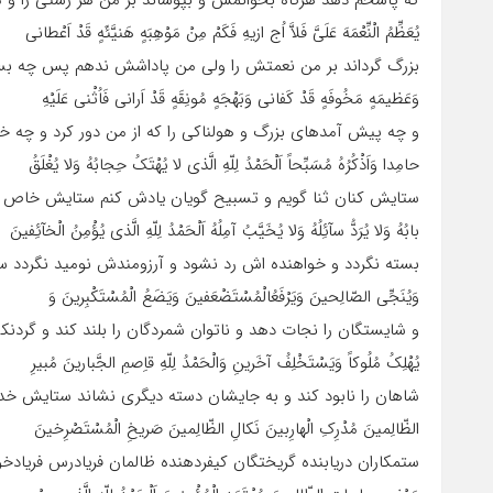
که پاسخم دهد هرگاه بخوانمش و بپوشاند بر من هر زشتى را و م
یُعَظِّمُ الْنِّعْمَهَ عَلَىَّ فَلاَّ اُج ازیهِ فَکَمْ مِنْ مَوْهِبَهٍ هَنیَّئَهٍ قَدْ اَعْطانى
بزرگ گرداند بر من نعمتش را ولى من پاداشش ندهم پس چه بس
وَعَظیمَهٍ مَخُوفَهٍ قَدْ کَفانى وَبَهْجَهٍ مُونِقَهٍ قَدْ اَرانى فَاُثْنى عَلَیْهِ
و چه پیش آمدهاى بزرگ و هولناکى را که از من دور کرد و چه خو
حامِدا وَاَذْکُرُهُ مُسَبِّحاً اَلْحَمْدُ لِلّهِ الَّذى لا یُهْتَکُ حِجابُهُ وَلا یُغْلَقُ
ستایش کنان ثنا گویم و تسبیح گویان یادش کنم ستایش خاص خ
بابُهُ وَلا یُرَدُّ سآئِلُهُ وَلا یُخَیَّبُ آمِلُهُ اَلْحَمْدُ لِلّهِ الَّذى یُؤْمِنُ الْخآئِفینَ
بسته نگردد و خواهنده اش رد نشود و آرزومندش نومید نگردد 
وَیُنَجِّى الصّالِحینَ وَیَرْفَعُالْمُسْتَضْعَفینَ وَیَضَعُ الْمُسْتَکْبِرینَ وَ
و شایستگان را نجات دهد و ناتوان شمردگان را بلند کند و گردنک
یُهْلِکُ مُلُوکاً وَیَسْتَخْلِفُ آخَرینِ وَالْحَمْدُ لِلّهِ قاِصمِ الجَّبارینَ مُبیرِ
شاهان را نابود کند و به جایشان دسته دیگرى نشاند ستایش خدا
الظّالِمینَ مُدْرِکِ الْهارِبینَ نَکالِ الظّالِمینَ صَریخِ الْمُسْتَصْرِخینَ
ستمکاران دریابنده گریختگان کیفردهنده ظالمان فریادرس فریادخ