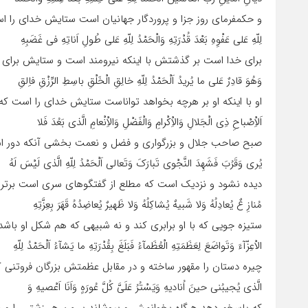
و حکمفرماى روز جزا و پروردگار جهانیان است ستایش خداى را 
لِلّهِ عَلى عَفْوِهِ بَعْدَ قُدْرَتِهِ وَالْحَمْدُ لِلّهِ عَلى طُولِ اَناتِهِ فى غَضَبِهِ
براى خدا است بر گذشتش با اینکه نیرومند است و ستایش براى 
وَهُوَ قادِرٌ عَلى ما یُریدُ اَلْحَمْدُ لِلّهِ خالِقِ الْخَلْقِ باسِطِ الرِّزْقِ فاِلقِ
او با اینکه او بر هرچه بخواهد تواناست ستایش خداى را است که
اَلاِْصْباحِ ذِى الْجَلالِ وَالاِْکْرامِ وَالْفَضْلِ وَالاِْنْعامِ الَّذى بَعُدَ فَلا
صبح صاحب جلال و بزرگوارى و فضل و نعمت بخشى آنکه دور
یُرى وَقَرُبَ فَشَهِدَ النَّجْوى تَبارَکَ وَتَعالى اَلْحَمْدُ لِلّهِ الَّذى لَیْسَ لَهُ
دیده نشود و نزدیک است که مطلع از گفتگوهاى سرى است برتر و
مُنازِ عٌ یُعادِلُهُ وَلا شَبیهٌ یُشاکِلُهُ وَلا ظَهیرٌ یُعاضِدُهُ قَهَرَ بِعِزَّتِهِ
ستیزه جویى که با او برابرى کند و نه شبیهى که هم شکل او با
الاْعِزّآءَ وَتَواضَعَ لِعَظَمَتِهِ الْعُظَمآءُ فَبَلَغَ بِقُدْرَتِهِ ما یَشآءُ اَلْحَمْدُ لِلّهِ
چیره دستان را مقهور ساخته و در مقابل عظمتش بزرگان فروتنى
الَّذى یُجیبُنى حینَ اُنادیهِ وَیَسْتُرُ عَلَىَّ کُلَّ عُورَهٍ وَاَنَا اَعْصیهِ وَ