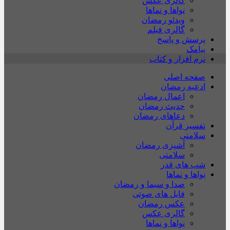
گالری عکس
نواها و نماها
ویدئو رمضان
گالری فیلم
پرسش و پاسخ
پیامک
نرم افزار و کتاب
صفحه اصلی
ادعیه رمضان
اعمال رمضان
حدیث رمضان
دعاهای رمضان
تفسیر قرآن
سلامتی
آشپزی رمضان
سلامتی
شب های قدر
نواها و نماها
صدا و سیما و رمضان
فایل های صوتی
عکس رمضان
گالری عکس
نواها و نماها