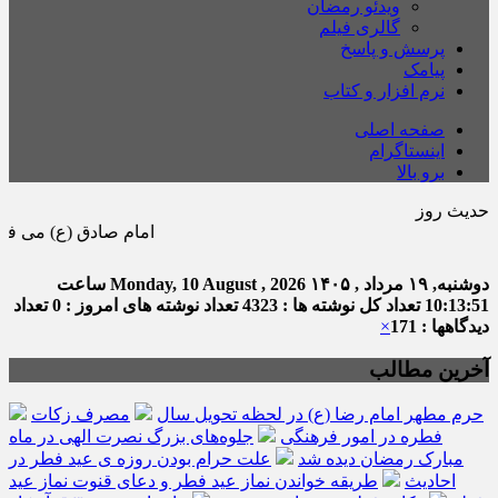
ویدئو رمضان
گالری فیلم
پرسش و پاسخ
پیامک
نرم افزار و کتاب
صفحه اصلی
اینستاگرام
برو بالا
حدیث روز
امام صادق (ع) می فرماید : هر كس 
دوشنبه, ۱۹ مرداد , ۱۴۰۵
Monday, 10 August , 2026
ساعت
10:13:52
تعداد کل نوشته ها : 4323
تعداد نوشته های امروز : 0
تعداد
دیدگاهها : 171
×
آخرین مطالب
حرم مطهر امام رضا (ع) در لحظه تحویل سال
مصرف زکات
فطره در امور فرهنگی
جلوه‌های بزرگ نصرت الهی در ماه
مبارک رمضان دیده شد
علت حرام بودن روزه ی عید فطر در
احادیث
طریقه خواندن نماز عید فطر و دعای قنوت نماز عید