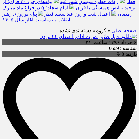
فطر
زکات فطره میهمانِ شب عید
پیام‌های جزء ۳۰ قرآن؛ از
توحید تا انس همیشگی با قرآن
امام سجاد(ع) در فراغ ماه مبارک
رمضان
اعمال شب و روز عید سعید فطر
پیام نوروزی رهبر
انقلاب به مناسبت آغاز سال ۱۴۰۵
صفحه اصلی
» گروه » دسته‌بندی نشده
۶ خرداد ۱۳۹۶ ساعت: ۰:۲۱
شناسه : 6669
بازدید
940