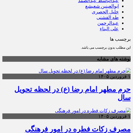
عبدالباسط عبدالصمد
ابوالعینین شعیشع
خلیل الحصری
طه الفشنی
عبدالرحمن
علی البناء
برچسب ها
این مطلب بدون برچسب می باشد.
نوشته های مشابه
۱ فروردین ۱۴۰۵
حرم مطهر امام رضا (ع) در لحظه تحویل
سال
۱ فروردین ۱۴۰۵
مصرف زکات فطره در امور فرهنگی