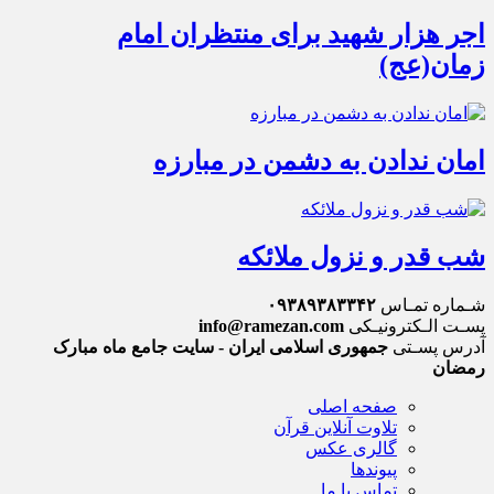
اجر هزار شهید برای منتظران امام
زمان(عج)
امان ندادن به دشمن در مبارزه
شب قدر و نزول ملائکه
شـماره تمـاس
۰۹۳۸۹۳۸۳۳۴۲
پسـت الـکترونیـکی
info@ramezan.com
آدرس پسـتی
جمهوری اسلامی ایران - سایت جامع ماه مبارک
رمضان
صفحه اصلی
تلاوت آنلاین قرآن
گالری عکس
پیوندها
تماس با ما