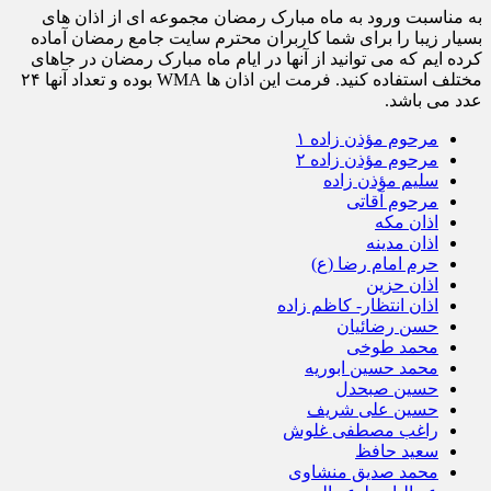
به مناسبت ورود به ماه مبارک رمضان مجموعه ای از اذان های
بسیار زیبا را برای شما کاربران محترم سایت جامع رمضان آماده
کرده ایم که می توانید از آنها در ایام ماه مبارک رمضان در جاهای
مختلف استفاده کنید. فرمت این اذان ها WMA بوده و تعداد آنها ۲۴
عدد می باشد.
مرحوم مؤذن زاده ۱
مرحوم مؤذن زاده ۲
سلیم مؤذن زاده
مرحوم آقاتی
اذان مکه
اذان مدینه
حرم امام رضا (ع)
اذان حزین
اذان انتظار- کاظم زاده
حسن رضائیان
محمد طوخی
محمد حسین ابوریه
حسین صبحدل
حسین علی شریف
راغب مصطفی غلوش
سعید حافظ
محمد صدیق منشاوی