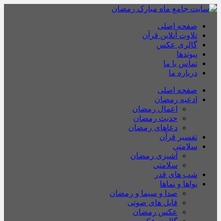
صفحه اصلی
تلاوت آنلاین قرآن
گالری عکس
پیوندها
تماس با ما
درباره ما
صفحه اصلی
ادعیه رمضان
اعمال رمضان
حدیث رمضان
دعاهای رمضان
تفسیر قرآن
سلامتی
آشپزی رمضان
سلامتی
شب های قدر
نواها و نماها
صدا و سیما و رمضان
فایل های صوتی
عکس رمضان