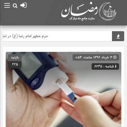
حرم مطهر امام رضا (ع) در لحظه تحو
صفحه اصلی
» گروه » دسته‌بندی نشده
۳ خرداد ۱۳۹۶ ساعت: ۰:۵۴
بازدید
225
شناسه : 6635