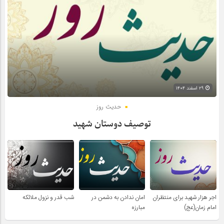
۲۹ اسفند ۱۴۰۴
حدیث روز
توصیف دوستان شهید
اجر هزار شهید برای منتظران
امان ندادن به دشمن در
شب قدر و نزول ملائکه
امام زمان(عج)
مبارزه