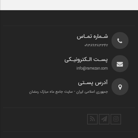
شـماره تمـاس
۰۹۳۸۹۳۸۳۳۴۲
پسـت الـکترونیـکی
info@ramezan.com
آدرس پسـتی
جمهوری اسلامی ایران - سایت جامع ماه مبارک رمضان