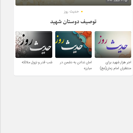
۲۹ اسفند ۱۴۰۴
حدیث روز
توصیف دوستان شهید
اجر هزار شهید برای
امان ندادن به دشمن در
شب قدر و نزول ملائکه
منتظران امام زمان(عج)
مبارزه