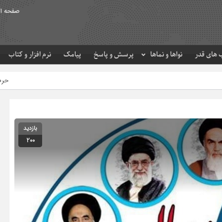
صفحه ا
های قدر
نواها و نماها
پرسش و پاسخ
پیامک
نرم افزار و کتاب
حرم مطهر امام رضا (ع) در ل
بازدید
200