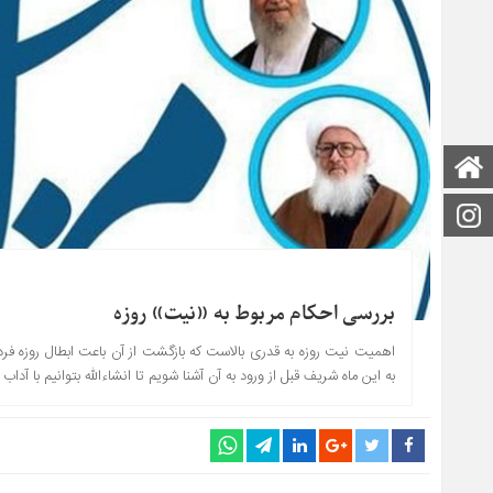
صفحه اصلی
اینستاگرام
بررسی احکام مربوط به «نیت» روزه
به این ماه شریف قبل از ورود به آن آشنا شویم تا ان‏‎شاءالله بتوانیم با آداب بهتر و صحیح‎تری به مهمانی خداوند متعال برویم. بر این اساس […]