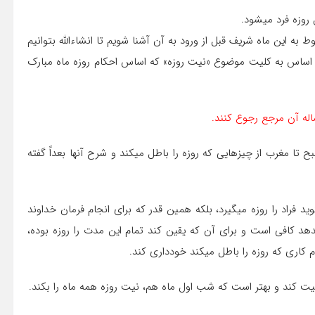
فرد می‎شود.
در ایام نزدیک به ماه مبارک رمضان لازم است از احکام شرعی مربوط به این ماه شریف قبل از ورود به آن آشنا شویم تا ان‏‎شاءالله بتوانیم
 برویم. بر این اساس به کلیت موضوع «نیت روزه» که اساس احکام روزه ماه مبارک
له آن مرجع رجوع کنند.
روزه آن است که انسان برای انجام فرمان خداوند عالم از اذان صبح تا مغرب از چیزهایی که روزه را باطل می‎کند و شرح آنها بعداً گفته
۱ـ لازم نیست انسان نیت روزه را از قلب خود بگذارند یا مثلاً بگوید فراد را روزه می‎گیرد، بلکه همین قدر که برای انجام فرمان خداوند
ا مغرب کاری که روزه را باطل می‎کند انجام ندهد کافی است و برای آن که یقین کند تمام این مدت را روزه بوده،
ه را باطل می‎کند خودداری کند.