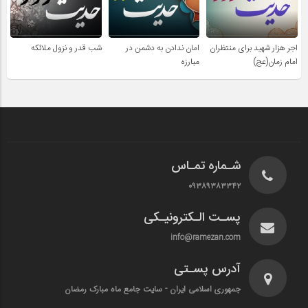
اجر هزار شهید برای منتظران
امان ندادن به دشمن در
شب قدر و نزول ملائکه
امام زمان(عج)
مبارزه
شـماره تمـاس
۰۹۳۸۹۳۸۳۳۴۲
پسـت الـکترونیـکی
info@ramezan.com
آدرس پسـتی
جمهوری اسلامی ایران - سایت جامع ماه مبارک رمضان