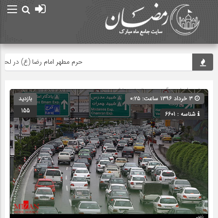
حرم مطهر امام رضا (ع) در لحظه تحوی
صفحه اصلی
» گروه » دسته‌بندی نشده
۳ خرداد ۱۳۹۶ ساعت: ۰:۲۵
بازدید
155
شناسه : 6601