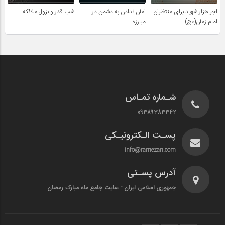
اجر هزار شهید برای منتظران
امان ندادن به دشمن در
شب قدر و نزول ملائکه
امام زمان(عج)
مبارزه
شـماره تمـاس
۰۹۳۸۹۳۸۳۳۴۲
پسـت الـکترونیـکی
info@ramezan.com
آدرس پسـتی
جمهوری اسلامی ایران - سایت جامع ماه مبارک رمضان