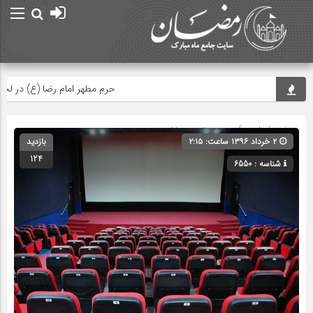
حرم مطهر امام رضا (ع) در لحظه تحو
صفحه اصلی
» گروه » دسته‌بندی نشده
۲ خرداد ۱۳۹۶ ساعت: ۲:۱۵
بازدید
124
شناسه : 6550