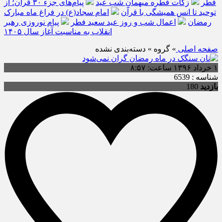
فطر
زکات فطره میهمانِ شب عید
پیام‌های جزء ۳۰ قرآن؛ از
توحید تا انس همیشگی با قرآن
امام سجاد(ع) در فراغ ماه مبارک
رمضان
اعمال شب و روز عید سعید فطر
پیام نوروزی رهبر
انقلاب به مناسبت آغاز سال ۱۴۰۵
صفحه اصلی
» گروه » دسته‌بندی نشده
۱ خرداد ۱۳۹۶ ساعت: ۸:۵۷
شناسه : 6539
بازدید
180