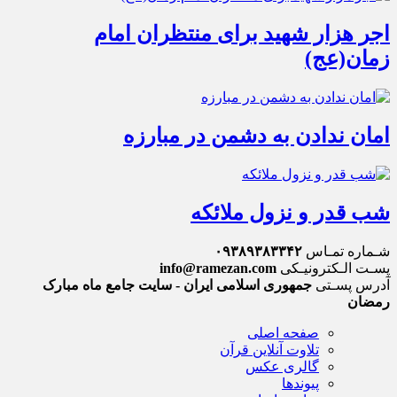
اجر هزار شهید برای منتظران امام
زمان(عج)
امان ندادن به دشمن در مبارزه
شب قدر و نزول ملائکه
شـماره تمـاس
۰۹۳۸۹۳۸۳۳۴۲
پسـت الـکترونیـکی
info@ramezan.com
آدرس پسـتی
جمهوری اسلامی ایران - سایت جامع ماه مبارک
رمضان
صفحه اصلی
تلاوت آنلاین قرآن
گالری عکس
پیوندها