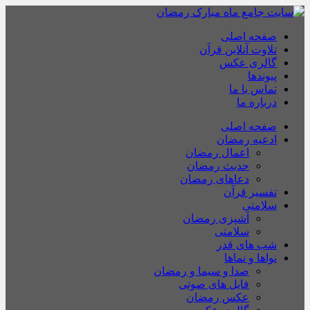
صفحه اصلی
تلاوت آنلاین قرآن
گالری عکس
پیوندها
تماس با ما
درباره ما
صفحه اصلی
ادعیه رمضان
اعمال رمضان
حدیث رمضان
دعاهای رمضان
تفسیر قرآن
سلامتی
آشپزی رمضان
سلامتی
شب های قدر
نواها و نماها
صدا و سیما و رمضان
فایل های صوتی
عکس رمضان