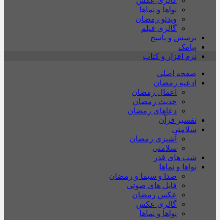
گالری عکس
نواها و نماها
ویدئو رمضان
گالری فیلم
پرسش و پاسخ
پیامک
نرم افزار و کتاب
صفحه اصلی
ادعیه رمضان
اعمال رمضان
حدیث رمضان
دعاهای رمضان
تفسیر قرآن
سلامتی
آشپزی رمضان
سلامتی
شب های قدر
نواها و نماها
صدا و سیما و رمضان
فایل های صوتی
عکس رمضان
گالری عکس
نواها و نماها