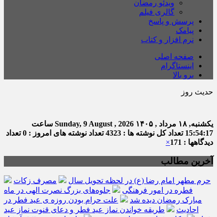
ویدئو رمضان
گالری فیلم
پرسش و پاسخ
پیامک
نرم افزار و کتاب
صفحه اصلی
اینستاگرام
برو بالا
حدیث روز
امام 
یکشنبه, ۱۸ مرداد , ۱۴۰۵
Sunday, 9 August , 2026
ساعت
15:54:18
تعداد کل نوشته ها : 4323
تعداد نوشته های امروز : 0
تعداد
دیدگاهها : 171
×
آخرین مطالب
حرم مطهر امام رضا (ع) در لحظه تحویل سال
مصرف زکات
فطره در امور فرهنگی
جلوه‌های بزرگ نصرت الهی در ماه
مبارک رمضان دیده شد
علت حرام بودن روزه ی عید فطر در
احادیث
طریقه خواندن نماز عید فطر و دعای قنوت نماز عید