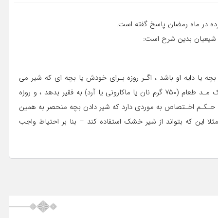
ده در ماه رمضان پاسخ گفته است.
 شیعیان بدین شرح است:
ه یا دایه او باشد ، اگـر روزه بـراى خودش یا بچه اى که شیر مى
دهد ضرر دارد ، روزه بر او واجب نیست ، و باید براى هر روز یـک مـد طعام (۷۵۰ گرم نان یا ماکارونی یا آرد) به فقیر بدهد ، و روزه
ایـن حـکـم اخـتصاص به موردى دارد که شیر دادن بچه منحصر به همین
 مثلا این که بتواند از شیر خشک استفاده کند – بنا بر احتیاط واجب