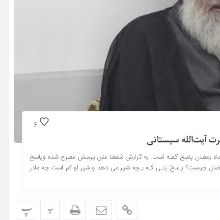
6
 آیت‌الله سیستانی
 ماه رمضان پاسخ گفته است. به گزارش شفقنا متن پرسش مطرح شده وپاسخ
ضان چیست؟ پاسخ: زنـى کـه بـچه شیر مى دهد و شیر او کم است چه مادر
پ
پ