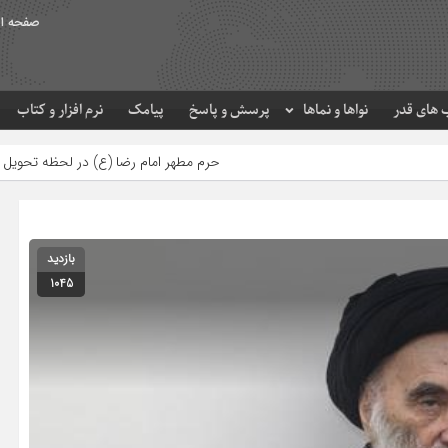
صفحه ا
های قدر
نواها و نماها
پرسش و پاسخ
پیامک
نرم افزار و کتاب
حرم مطهر امام رضا (ع) در لحظه تحویل سال
بازدید
1045