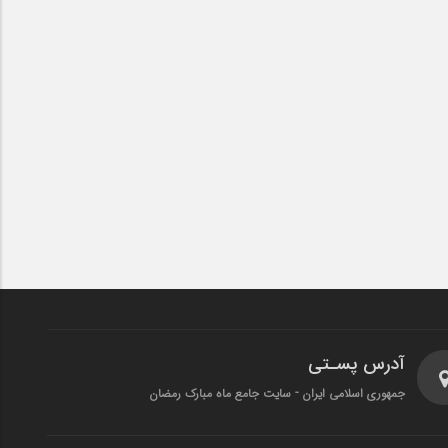
آدرس پسـتی
جمهوری اسلامی ایران - سایت جامع ماه مبارک رمضان