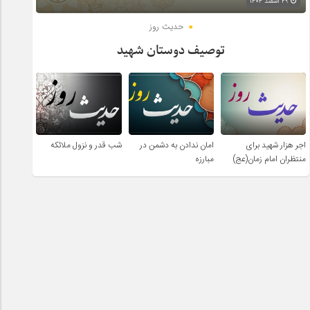
۲۹ اسفند ۱۴۰۴
حدیث روز
توصیف دوستان شهید
اجر هزار شهید برای
امان ندادن به دشمن در
شب قدر و نزول ملائکه
منتظران امام زمان(عج)
مبارزه