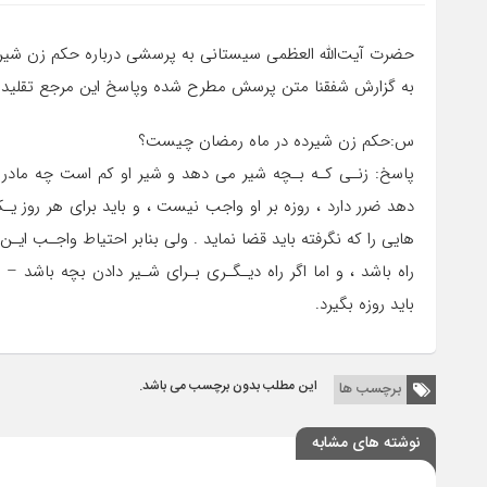
حضرت آیت‌الله العظمی سیستانی به پرسشی درباره حکم زن شیر
به گزارش شفقنا متن پرسش مطرح شده وپاسخ این مرجع تقلید
س:حکم زن شیرده در ماه رمضان چیست؟
پاسخ: زنـى کـه بـچه شیر مى دهد و شیر او کم است چه مادر بچ
هایى را که نگرفته باید قضا نماید . ولى بنابر احتیاط واجـب 
راه باشد ، و اما اگر راه دیـگـرى بـراى شـیر دادن بچه باشد –
باید روزه بگیرد.
این مطلب بدون برچسب می باشد.
برچسب ها
نوشته های مشابه