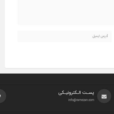
پسـت الـکترونیـکی
info@ramezan.com