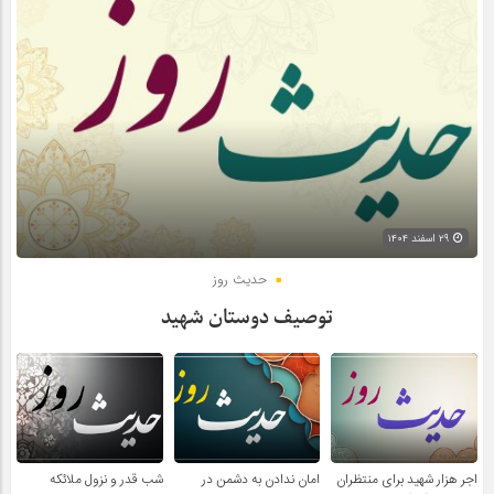
۲۹ اسفند ۱۴۰۴
حدیث روز
توصیف دوستان شهید
اجر هزار شهید برای منتظران
امان ندادن به دشمن در
شب قدر و نزول ملائکه