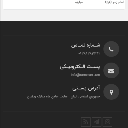
امام زمان(عج)
مبارزه
شـماره تمـاس
۰۹۳۸۹۳۸۳۳۴۲
پسـت الـکترونیـکی
info@ramezan.com
آدرس پسـتی
جمهوری اسلامی ایران - سایت جامع ماه مبارک رمضان