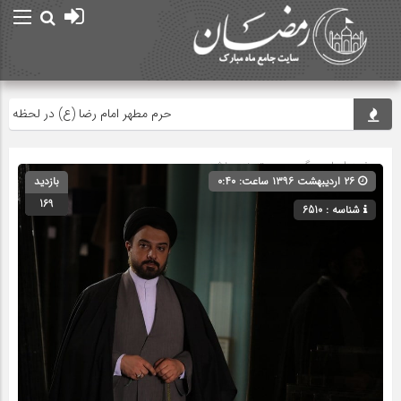
حرم مطهر امام رضا (ع) در لحظه تحویل
صفحه اصلی
» گروه » دسته‌بندی نشده
۲۶ اردیبهشت ۱۳۹۶ ساعت: ۰:۴۰
بازدید
169
شناسه : 6510