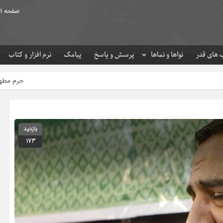
صفحه ا
های قدر
نواها و نماها
پرسش و پاسخ
پیامک
نرم افزار و کتاب
حرم مطهر امام رضا (ع) در لحظه ت
بازدید
173