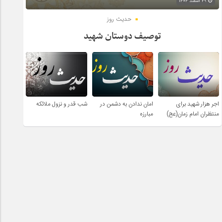
۲۹ اسفند ۱۴۰۴
حدیث روز
توصیف دوستان شهید
اجر هزار شهید برای
امان ندادن به دشمن در
شب قدر و نزول ملائکه
منتظران امام زمان(عج)
مبارزه