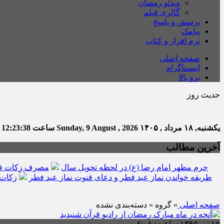
ویدئو رمضان
گالری فیلم
پرسش و پاسخ
پیامک
نرم افزار و کتاب
صفحه اصلی
اینستاگرام
برو بالا
حدیث روز
یکشنبه, ۱۸ مرداد , ۱۴۰۵
Sunday, 9 August , 2026
ساعت
12:23:39
ت
آخرین مطالب
حرم مطهر امام رضا (ع) در لحظه تحویل سال
مصرف زکات فط
طریقه خواندن نماز عید فطر و دعای قنوت نماز عید فطر
زکات 
صفحه اصلی
» گروه » دسته‌بندی نشده
۱۵ تیر ۱۳۹۵ ساعت: ۶:۰۶