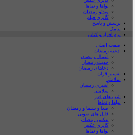
گالری عکس
نواها و نماها
ویدئو رمضان
گالری فیلم
پرسش و پاسخ
پیامک
نرم افزار و کتاب
صفحه اصلی
ادعیه رمضان
اعمال رمضان
حدیث رمضان
دعاهای رمضان
تفسیر قرآن
سلامتی
آشپزی رمضان
سلامتی
شب های قدر
نواها و نماها
صدا و سیما و رمضان
فایل های صوتی
عکس رمضان
گالری عکس
نواها و نماها