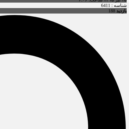
شناسه : 6411
بازدید
188