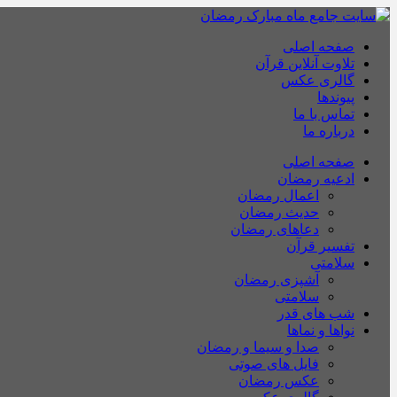
صفحه اصلی
تلاوت آنلاین قرآن
گالری عکس
پیوندها
تماس با ما
درباره ما
صفحه اصلی
ادعیه رمضان
اعمال رمضان
حدیث رمضان
دعاهای رمضان
تفسیر قرآن
سلامتی
آشپزی رمضان
سلامتی
شب های قدر
نواها و نماها
صدا و سیما و رمضان
فایل های صوتی
عکس رمضان