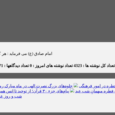
امام صادق (ع) می فرماید : هر كس در ماه رمضان ص
عداد کل نوشته ها : 4323
تعداد نوشته های امروز : 0
تعداد دیدگاهها : 171
ره در امور فرهنگی
جلوه‌های بزرگ نصرت الهی در ماه مبارک ر
فطره میهمانِ شب عید
پیام‌های جزء ۳۰ قرآن؛ از توحید تا انس همیشگی با قرآن
شب و روز عی