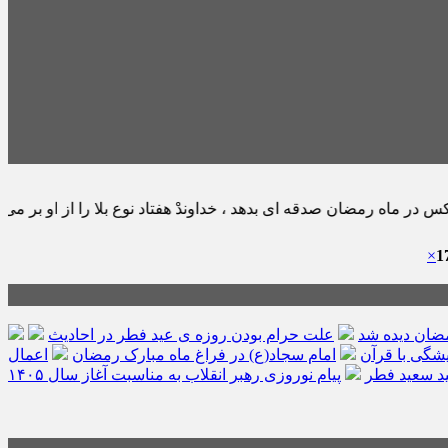
دقه اى بدهد ، خداوندْ هفتاد نوع بلا را از او بر مى گرداند. ثواب الأعمال
×
مضان دیده شد
علت حرام بودن روزه ی عید فطر در احادیث
امام سجاد(ع) در فراغ ماه مبارک رمضان
اعمال
د سعید فطر
پیام نوروزی رهبر انقلاب به مناسبت آغاز سال ۱۴۰۵