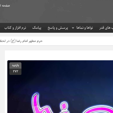
صفحه ا
های قدر
نواها و نماها
پرسش و پاسخ
پیامک
نرم افزار و کتاب
حرم مطهر امام رضا (ع) در لحظه تحویل سال
مص
بازدید
272