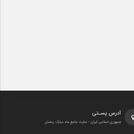
آدرس پسـتی
جمهوری اسلامی ایران - سایت جامع ماه مبارک رمضان