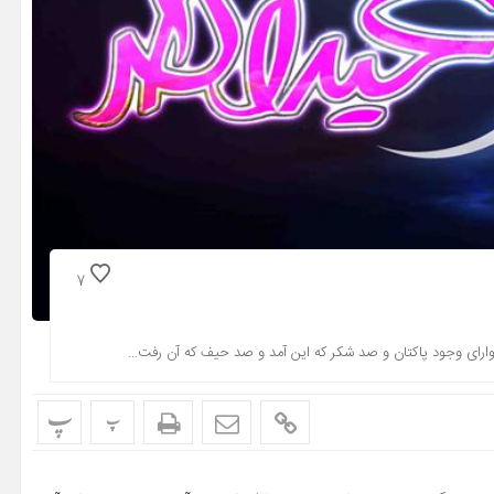
7
رای وجود پاکتان و صد شکر که این آمد و صد حیف که آن رفت…
پ
پ