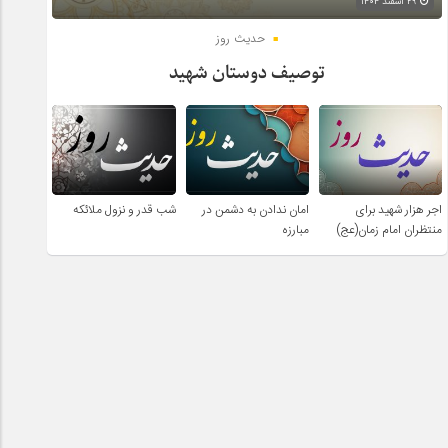
۲۹ اسفند ۱۴۰۴
حدیث روز
توصیف دوستان شهید
اجر هزار شهید برای
امان ندادن به دشمن در
شب قدر و نزول ملائکه
منتظران امام زمان(عج)
مبارزه