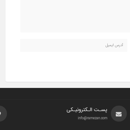
پسـت الـکترونیـکی
info@ramezan.com