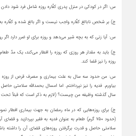
س: اگر در کودکى در منزل پدرى کفّاره روزه شامل فرد شود دادن 
ج) بر شخص نابالغ کفّاره واجب نیست و اگر بالغ شده و کفّاره ب
س: آیا زنى که به بچه شیر مى‌دهد و روزه براى او ضرر دارد اگر روزه
روزه را نیز قضا کند.
س: من حدود سه سال به علت بیمارى و مصرف قرص از روزه گرفت
بیاورم. فدیه را نیز نپرداختم. اما امسال بحمدالله سلامتى حاصل
سال گذشته وظیفه من چیست؟ (لازم به ذکر است که قبلاً تحت تکفل پدر بوده‌ام اما
ج) براى روزه‌هایى که در ماه رمضان به جهت بیمارى افطار نمود
(حدود ۷۵۰ گرم) طعام به عنوان فدیه به فقیر بپردازید و
سلامتى حاصل و قدرت برگرفتن روزه‌هاى قضاى آن را داشته باشی