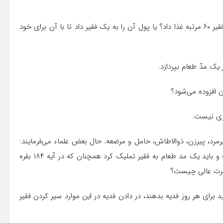
س: آیا در کفاره‌اى که باید ۶۰ فقیر را اطعام کرد، مى‌شود به یک فقیر ۶۰ مرتبه غذا داد؟ یا پول آن را به یک فقیر داد تا با آن براى خود
 یک مدّ طعام بپردازد.
 افزوده مى‌شود؟
رى نیست.
رداخت کرد: پیرمرد، پیرزن، ذوالاطاش، حامل و مرضعه. حال بعض علماء مى‌فرمایند:
«لا یجزى الاشباع عن المد فى الفدیه» سیرکردن فقیر کافى نیست و باید یک مد طعام به فقیر تملیک کرد همچنان که در آیه ۱۸۴ بقره
براى هر روز فدیه بدهند، در دادن فدیه در این موارد سیر کردن فقیر