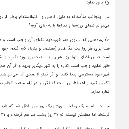
ج) مانع ندارد.
س: اینجانب متأسفانه به دلیل کاهلى و… نتوانسته‌ام برخى از رو
مى‌توانم قضاى روزه‌ها و نمازها را به جاى آورم؟
ج) روزه‌هایى که از روى عذر خورده‌اید قضاى آن واجب است و د
قضا براى هر روز یک مدّ طعام (هفتصد و پنجاه گرم گندم، جو، آرد
است ضمن قضاى آنها براى هر روز یا شصت روز روزه بگیرید یا
فقیر ندارید واجب است کفاره را به شهر دیگرى ببرید و اگر آن 
شهر خود دسترسى پیدا کنید. و اگر کمتر از عددى که مى‌خواهید 
تکمیل کنید و احتیاط آن است که تکرار را در ایام متعدد انجا
کفاره ندارد.
گرفته‌ام اما مطمئن نیستم که ۳۰ روز پشت سر هم گرفته‌ام یا ۳۱ روز، اکنون تکلیف من چیست؟