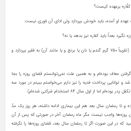
کفّاره برعهده کیست؟
ه عهده او آمده، باید خودش بپردازد ولى اداى آن فورى نیست.
 نگیرد بعداً باید کفاره نیز بدهد یا نه؟
ج) باید به مقدار هر روزى که روزه را افطار مى‌کند، یک مدّ طعام (تقریباً ۷۵۰ گرم گندم یا نان یا برنج و یا مانند آن) به فقیر بپردازد و
ن معاف بوده‌ام و به همین علت نمى‌توانستم قضاى روزه را بجا
 شد و توانایى پرداخت فدیه را نیز دارم مى‌خواستم ببینم در مورد سه
 از اول سال ۸۴ استخدام شرکتى شده‌ام).
ه و تا رمضان سال بعد هم این بیمارى ادامه داشته، هر روز یک مدّ
 قضاى آن روزه‌ها واجب نیست مگر ماه رمضان آخر در صورتى که پس از آن
د که در این صورت اگر تا رمضان سال بعد، قضاى روزه‌ها را نگرفته