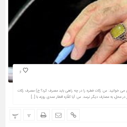
6
بری می خوانید: س: زکات فطره را در چه راهى باید مصرف کرد؟ ج) مصرف زکات
محل، به مصارف دیگر نرسد. س: آیا کفّاره افطار عمدى روزه، با […]
پ
پ