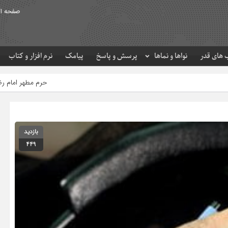
صفحه ا
های قدر
نواها و نماها
پرسش و پاسخ
پیامک
نرم افزار و کتاب
حرم مطهر امام رضا (ع) در لحظه تحویل سال
بازدید
449