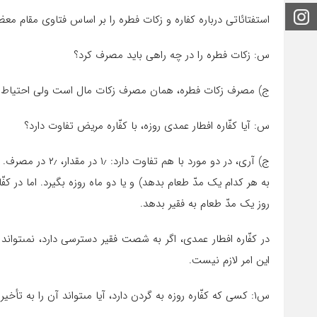
اینستاگرام
استفتائاتی درباره کفاره و زکات فطره را بر اساس فتاوی مقام مع
س: زکات فطره را در چه راهى باید مصرف کرد؟
ج) مصرف زکات فطره، همان مصرف زکات مال است ولى احتیاط آن
س: آیا کفّاره افطار عمدى روزه، با کفّاره مریض تفاوت دارد؟
ج) آرى، در دو مورد 
به هر کدام یک مدّ طعام بدهد) و یا دو ماه روزه بگیرد. اما در کفّ
روز یک مدّ طعام به فقیر بدهد.
در کفّاره افطار عمدى، اگر به شصت فقیر دسترسى دارد، نمى‏تواند 
این امر لازم نیست.
س۱: کسى که کفّاره روزه به گردن دارد، آیا مى‏تواند آن را به تأخیر اندازد؟