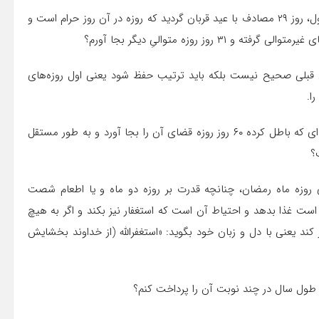
س. بر اینجانب ۶۰روز، روزه (کفّاره واجب) واجب بود. در ۳۱ روز اول، روز ۲۹ مصادف با عید قربان گردید که روزه در آن روز حرام است و
وز روزه متوالىِ دیگر بجا آورم؟
ه‌هاى قبلى صحیح نیست بلکه باید ترتیب حفظ شود یعنى اول روزه‌هاى
ا.
س: اگر کسى به علت ضعف و بیمارى نتواند به ازاى هر روز روزه‌اى که باطل کرده ۶۰ روز روزه قضاى آن را بجا آورد و به طور مستقل
؟
روزه ماه رمضان، چنانچه قدرت بر روزه دو ماه و یا اطعام شصت
ر است غذا بدهد و احتیاط آن است که استغفار نیز بکند و اگر به هیچ
کند یعنى با دل و زبان خود بگوید: «استغفرالله (از خداوند بخشایش
ر طول سال در چند نوبت آن را پرداخت کنم؟