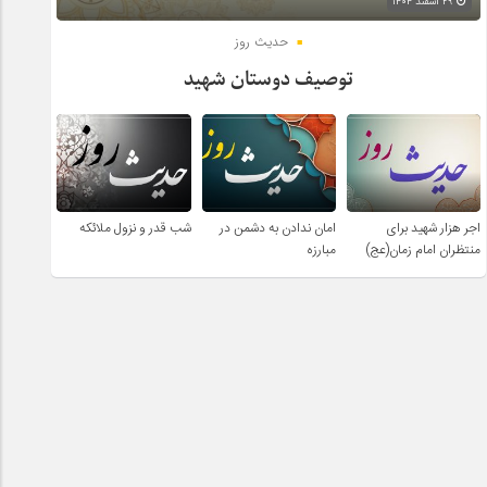
۲۹ اسفند ۱۴۰۴
حدیث روز
توصیف دوستان شهید
اجر هزار شهید برای
امان ندادن به دشمن در
شب قدر و نزول ملائکه
منتظران امام زمان(عج)
مبارزه