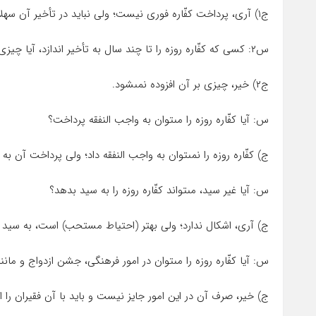
ج۱) آرى، پرداخت کفّاره فورى نیست؛ ولى نباید در تأخیر آن سهل‏انگارى و کوتاهى کرد.
س۲: کسى که کفّاره روزه را تا چند سال به تأخیر اندازد، آیا چیزى بر مقدار آن افزوده مى‏شود؟
ج۲) خیر، چیزى بر آن افزوده نمى‏شود.
س: آیا کفّاره روزه را مى‏توان به واجب النفقه پرداخت؟
ج) کفّاره روزه را نمى‏توان به واجب النفقه داد؛ ولى پرداخت آن به
س: آیا غیر سید، مى‏تواند کفّاره روزه را به سید بدهد؟
ج) آرى، اشکال ندارد؛ ولى بهتر (احتیاط مستحب) است، به سید 
س: آیا کفّاره روزه را مى‏توان در امور فرهنگى، جشن ازدواج و ما
ج) خیر، صرف آن در این امور جایز نیست و باید با آن فقیران را ا