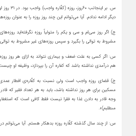
دیگر ادامه ندادم. آیا مى‌توانم این چند روز روزه را به عنوان روزه‌هاى غیرمتوالى گرفته و ۳۱ ر
ج) اگر روز سى‌ام و سى و یکم را متولیاً روزه نگرفته‌اید روز
مشروط به توالى را بگیرد و سپس روزه‌هاى غیر مشروط به توالى ر
هم درآمدى نداشته باشد که کفاره آن را بپردازد، وظیفه او چیست
ج) قضاى روزه واجب است ولى نسبت به کفّاره‌ى افطار عمدى 
مسکین براى هر روز نداشته باشد، باید به هر تعداد فقیر که قاد
وجه قادر به دادن غذا به فقرا نیست فقط کافى است که استغفار 
مى‏طلبم)».
س: از چند سال گذشته کفّاره روزه بدهکار هستم. آیا مى‌توانم د