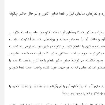
زه و نمازهاى سالهاى قبل را قضا نمایم اکنون و در حال حاضر چگونه
ر فرض مذکور که تا رمضان آینده قضا نکرده‌اید واجب است علاوه بر
 و مانند آن را) به فقیر بدهید و روزه‌هایى که عمداً نگرفتید واجب
 شصت مسکین را اطعام کنید. چنانچه در شهر خود دسترسى به شصت
هم میسّر نیست واجب است منتظر بمانید تا در آینده به شصت فقیر در
وجود داشت، مى‌توانید بطور مکرر طعام را به آنان بدهید تا عدد را
م دهید.و اما نمازهایى که به هر جهت فوت شده واجب است قضا شود و
س: در ماه مبارک رمضان روزه‌ى یک روز من باطل شد که باید به جاى آن ۶۱ روز کفاره آن را مى‌گرفتم من همه‌ى روزه‌هاى کفاره را