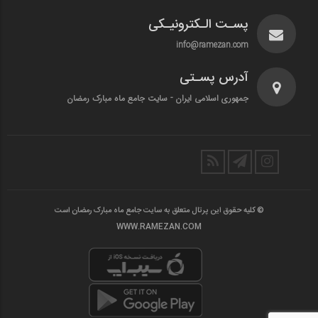
پسـت الـکترونیـکی
info@ramezan.com
آدرس پسـتی
جمهوری اسلامی ایران - سایت جامع ماه مبارک رمضان
© کلیه حقوق این پرتال متعلق به سایت جامع ماه مبارک رمضان است
WWW.RAMEZAN.COM