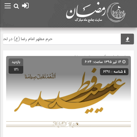
حرم مطهر امام رضا (ع) در لحظه تحو
صفحه اصلی
» گروه » دسته‌بندی نشده
۱۴ تیر ۱۳۹۵ ساعت: ۶:۲۴
بازدید
121
شناسه : 6291