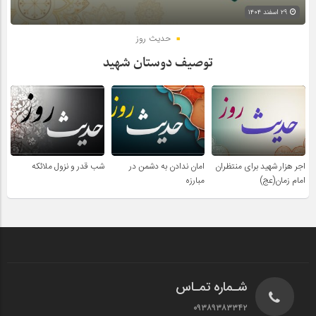
۲۹ اسفند ۱۴۰۴
حدیث روز
توصیف دوستان شهید
اجر هزار شهید برای منتظران
امان ندادن به دشمن در
شب قدر و نزول ملائکه
امام زمان(عج)
مبارزه
شـماره تمـاس
۰۹۳۸۹۳۸۳۳۴۲