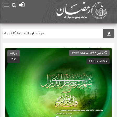
حرم مطهر امام رضا (ع) در لحظه تحو
صفحه اصلی
» گروه » دسته‌بندی نشده
۵ تیر ۱۳۹۳ ساعت: ۲۳:۱۷
بازدید
381
شناسه : 626