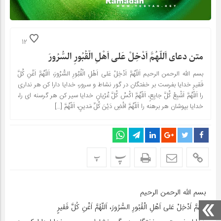
12
متن دعای اَللّهُمَّ اَدْخِلْ عَلى اَهْلِ الْقُبُورِ السُّرُورَ
بسم الله الرحمن الرحیم اَللّهُمَّ اَدْخِلْ عَلى اَهْلِ الْقُبُورِ السُّرُورَ، اَللّهُمَّ اَغْنِ کُلَّ
فَقیرٍ خدایا بفرست بر خفتگان در گور نشاط و سرور، خدایا دارا کن هر ندارى
را اَللّهُمَّ اَشْبِعْ کُلَّ جایِعٍ، اَللّهُمَّ اکْسُ کُلَّ عُرْیانٍ خدایا سیر کن هر گرسنه اى را،
خدایا بپوشان هر برهنه را اَللّهُمَّ اقْضِ دَیْنَ کُلِّ مَدینٍ، اَللّهُمَّ […]
پ
پ
بسم الله الرحمن الرحیم
اَللّهُمَّ اَدْخِلْ عَلى اَهْلِ الْقُبُورِ السُّرُورَ، اَللّهُمَّ اَغْنِ کُلَّ فَقیرٍ