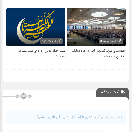
۱ فروردین ۱۴۰۵
۲۹ اسفند ۱۴۰۴
جلوه‌های بزرگ نصرت الهی در ماه مبارک
علت حرام بودن روزه ی عید فطر در
رمضان دیده شد
احادیث
ثبت دیدگاه
یک پاسخ برای “متن دعای اَللّهُمَّ اَدْخِلْ عَلى اَهْلِ الْقُبُورِ السُّرُورَ”