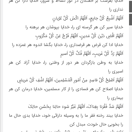
خدایا بفرست بر خفتگان در گور نشاط و سرور، خدایا دارا کن هر
صفحه اصلی
ندارى را
اَللّهُمَّ اَشْبِعْ کُلَّ جایِعٍ، اَللّهُمَّ اکْسُ کُلَّ عُرْیانٍ
اینستاگرام
خدایا سیر کن هر گرسنه اى را، خدایا بپوشان هر برهنه را
اَللّهُمَّ اقْضِ دَیْنَ کُلِّ مَدینٍ، اَللّهُمَّ فَرِّجْ عَنْ کُلِّ مَکْرُوبٍ
خدایا ادا کن قرض هر قرضدارى را، خدایا بگشا اندوه هر غمزده را
اَللّهُمَّ رُدَّ کُلَّ غَریبٍ، اَللّهُمَّ فُکَّ کُلَّ اَسیرٍ
خدایا به وطن بازگردان هر دور از وطنى را، خدایا آزاد کن هر
اسیرى را
اَللّهُمَّ اَصْلِحْ کُلَّ فاسِدٍ مِنْ اُمُورِ الْمُسْلِمینَ، اَللّهُمَّ اشْفِ کُلَّ مَریضٍ
خدایا اصلاح کن هر فسادى را از کار مسلمین، خدایا درمان کن هر
بیمارى را
اَللّهُمَّ سُدَّ فَقْرَنا بِغِناکَ، اَللّهُمَّ غَیِّرْ سُوءَ حالِنا بِحُسْنِ حالِکَ
خدایا ببند رخنه فقر ما را به وسیله دارائى خود، خدایا بدى حال ما
را بخوبى حال خودت مبدل کن