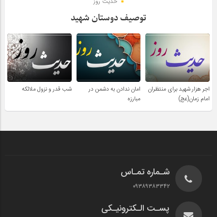
حدیث روز
توصیف دوستان شهید
اجر هزار شهید برای منتظران
امان ندادن به دشمن در
شب قدر و نزول ملائکه
امام زمان(عج)
مبارزه
شـماره تمـاس
۰۹۳۸۹۳۸۳۳۴۲
پسـت الـکترونیـکی