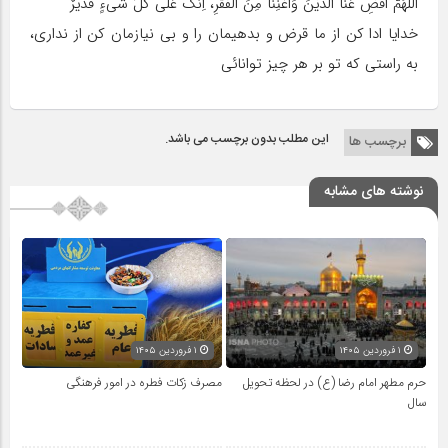
اَللّهُمَّ اقْضِ عَنَّا الدَّیْنَ وَاَغْنِنا مِنَ الْفَقْرِ، اِنَّکَ عَلى کُلِّ شَىءٍ قَدیرٌ
خدایا ادا کن از ما قرض و بدهیمان را و بى نیازمان کن از ندارى،
به راستى که تو بر هر چیز توانائى
این مطلب بدون برچسب می باشد.
برچسب ها
نوشته های مشابه
۱ فروردین ۱۴۰۵
۱ فروردین ۱۴۰۵
حرم مطهر امام رضا (ع) در لحظه تحویل
مصرف زکات فطره در امور فرهنگی
سال