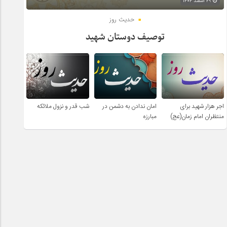
۲۹ اسفند ۱۴۰۴
حدیث روز
توصیف دوستان شهید
اجر هزار شهید برای
امان ندادن به دشمن در
شب قدر و نزول ملائکه
منتظران امام زمان(عج)
مبارزه