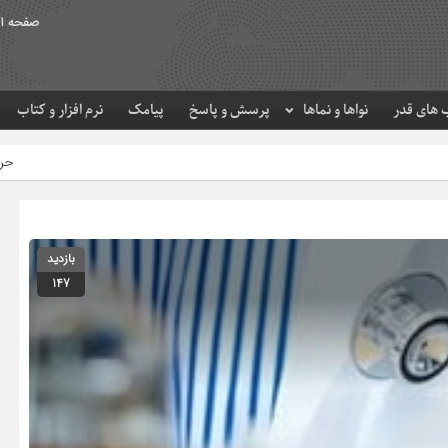
صفحه ا
های قدر
نواها و نماها
پرسش و پاسخ
پیامک
نرم افزار و کتاب
حرم مطهر امام رضا (ع) در ل
بازدید
147