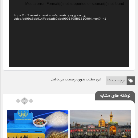
نمایشگر
Media error: Format(s) not supported or source(s) not found
ویدیو
دریافت پرونده: https://hn2.asset.aparat.com/aparat-
video/ed99a8bb914ffbedadb0abe9901495f61310964.mp4?_=1
این مطلب بدون برچسب می باشد.
برچسب ها
نوشته های مشابه