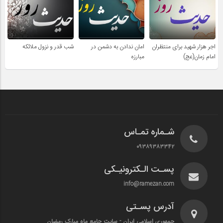
اجر هزار شهید برای منتظران
امان ندادن به دشمن در
شب قدر و نزول ملائکه
امام زمان(عج)
مبارزه
شـماره تمـاس
۰۹۳۸۹۳۸۳۳۴۲
پسـت الـکترونیـکی
info@ramezan.com
آدرس پسـتی
جمهوری اسلامی ایران - سایت جامع ماه مبارک رمضان