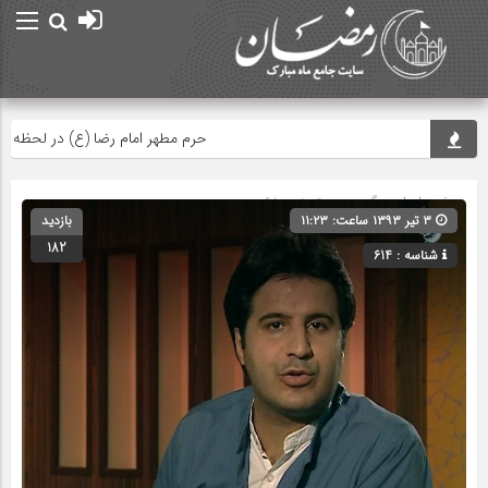
حرم مطهر امام رضا (ع) در لحظه تحوی
صفحه اصلی
» گروه » دسته‌بندی نشده
۳ تیر ۱۳۹۳ ساعت: ۱۱:۲۳
بازدید
182
شناسه : 614