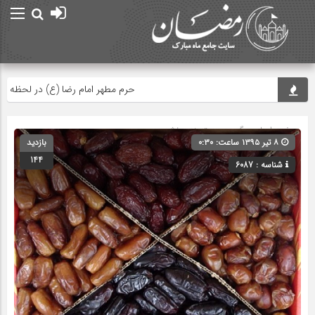
حرم مطهر امام رضا (ع) در لحظه تحویل س
صفحه اصلی
» گروه » دسته‌بندی نشده
۸ تیر ۱۳۹۵ ساعت: ۰:۳۰
بازدید
144
شناسه : 6087