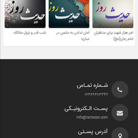
اجر هزار شهید برای منتظران
امان ندادن به دشمن در
شب قدر و نزول ملائکه
امام زمان(عج)
مبارزه
شـماره تمـاس
۰۹۳۸۹۳۸۳۳۴۲
پسـت الـکترونیـکی
info@ramezan.com
آدرس پسـتی