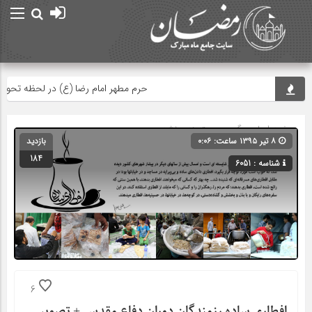
حرم مطهر امام رضا (ع) در لحظه تحویل س
صفحه اصلی
» گروه » دسته‌بندی نشده
۸ تیر ۱۳۹۵ ساعت: ۰:۰۶
بازدید
184
شناسه : 6051
6
افطاری ساده رزمندگان دوران دفاع مقدس + تصویر