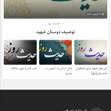
۲۹ اسفند ۱۴۰۴
حدیث روز
توصیف دوستان شهید
اجر هزار شهید برای منتظران
امان ندادن به دشمن در
شب قدر و نزول ملائکه
امام زمان(عج)
مبارزه
شـماره تمـاس