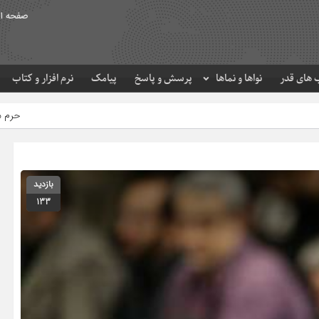
صفحه ا
های قدر
نواها و نماها
پرسش و پاسخ
پیامک
نرم افزار و کتاب
حرم مطهر امام رضا (ع) در لحظه
بازدید
133