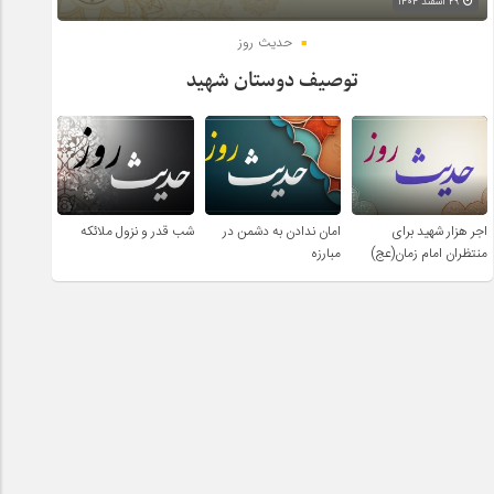
۲۹ اسفند ۱۴۰۴
حدیث روز
توصیف دوستان شهید
اجر هزار شهید برای
امان ندادن به دشمن در
شب قدر و نزول ملائکه
منتظران امام زمان(عج)
مبارزه