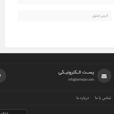
پسـت الـکترونیـکی
info@ramezan.com
تماس با ما
درباره ما