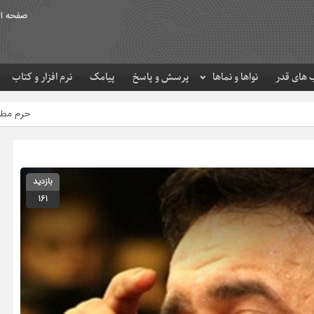
صفحه ا
های قدر
نواها و نماها
پرسش و پاسخ
پیامک
نرم افزار و کتاب
حرم مطهر امام رضا (ع) در لحظه ت
بازدید
161