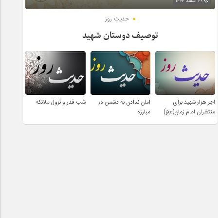
۲۹ اسفند ۱۴۰۴
حدیث روز
توصیف دوستان شهید
اجر هزار شهید برای
امان ندادن به دشمن در
شب قدر و نزول ملائکه
منتظران امام زمان(عج)
مبارزه