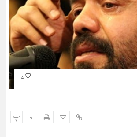
5
پ
پ