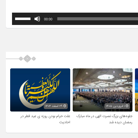
برای
00:00
افزایش
یا
کاهش
صدا
از
کلیدهای
بالا
و
پایین
استفاده
کنید.
۱ فروردین ۱۴۰۵
۲۹ اسفند ۱۴۰۴
جلوه‌های بزرگ نصرت الهی در ماه مبارک
علت حرام بودن روزه ی عید فطر در
رمضان دیده شد
احادیث