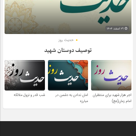
۲۹ اسفند ۱۴۰۴
حدیث روز
توصیف دوستان شهید
اجر هزار شهید برای منتظران
امان ندادن به دشمن در
شب قدر و نزول ملائکه
امام زمان(عج)
مبارزه