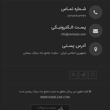
شـماره تمـاس
۰۹۳۸۹۳۸۳۳۴۲
پسـت الـکترونیـکی
info@ramezan.com
آدرس پسـتی
جمهوری اسلامی ایران - سایت جامع ماه مبارک رمضان
© کلیه حقوق این پرتال متعلق به سایت جامع ماه مبارک رمضان است
WWW.RAMEZAN.COM