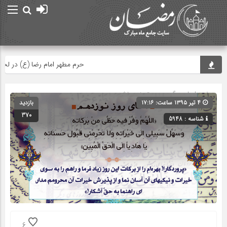
حرم مطهر امام رضا (ع) در لحظه تحو
صفحه اصلی
» گروه » دسته‌بندی نشده
۴ تیر ۱۳۹۵ ساعت: ۱۷:۱۶
بازدید
370
شناسه : 5948
6