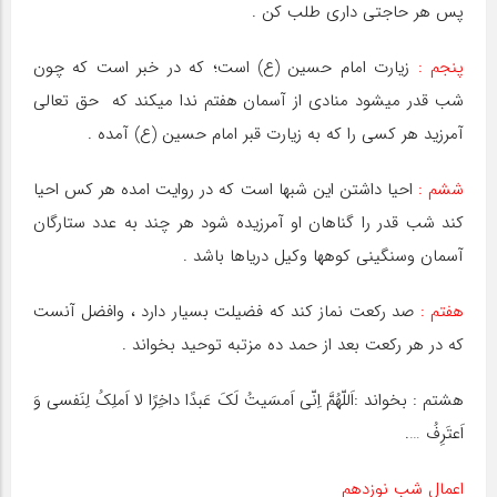
پس هر حاجتی داری طلب کن .
پنجم :
زیارت امام حسین (ع) است؛ که در خبر است که چون
شب قدر میشود منادی از آسمان هفتم ندا میکند که حق تعالی
آمرزید هر کسی را که به زیارت قبر امام حسین (ع) آمده .
ششم :
احیا داشتن این شبها است که در روایت امده هر کس احیا
کند شب قدر را گناهان او آمرزیده شود هر چند به عدد ستارگان
آسمان وسنگینی کوهها وکیل دریاها باشد .
هفتم :
صد رکعت نماز کند که فضیلت بسیار دارد ، وافضل آنست
که در هر رکعت بعد از حمد ده مزتبه توحید بخواند .
هشتم : بخواند :اَللّهُمَّ اِنّی اَمسَیتُ لَکَ عَبدًا داخِرًا لا اَملِکُ لِنَفسی وَ
اَعتَرِفُ ….
اعمال شب نوزدهم