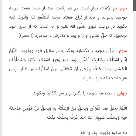
اینستاگرام
دوّم:
دو رکعت نماز است در هر رکعت بعد از حمد هفت مرتبه
توحید بخواند و بعد از فراغ هفتاد مرتبه اَسْتَغْفِرُ اللّهَ وَاَتُوبُ اِلَیهِ
بگوید در روایت نبوى صَلَّى اللَّهِ عَلِیهِ وَ اله است که از جاى خود
برنخیزد تا حقّ تعالى او را و پدر و مادرش را بیامرزد ((الخبر))
سوم :
قرآن مجید را بگشاید وبگذارد در مقابل خود وبگوید : اَللّهُمَّ
اِنّى اَسْئَلُک بِکتابِک الْمُنْزَلِ وَما فیهِ وَفیهِ اسْمُک الاْکبَرُ وَاَسْماَّؤُک
الْحُسْنى وَما یخافُ وَیرْجى اَنْ تَجْعَلَنى مِنْ عُتَقاَّئِک مِنَ النّارِ پس
هر حاجت که دارد بخواند.
چهارم :
مصحف شریف را بگیرد وبر سر بگذارد وبگوید :
اَللّهُمَّ بِحَقِّ هذَا الْقُرْآنِ وَبِحَقِّ مَنْ اَرْسَلْتَهُ بِهِ وَبِحَقِّ کلِّ مُؤْمِنٍ مَدَحْتَهُ
فیهِ وَبِحَقِّک عَلَیهِمْ فَلا اَحَدَ اَعْرَفُ بِحَقِّک مِنْک
ده مرتبه بگوید: بِکَ یا الله