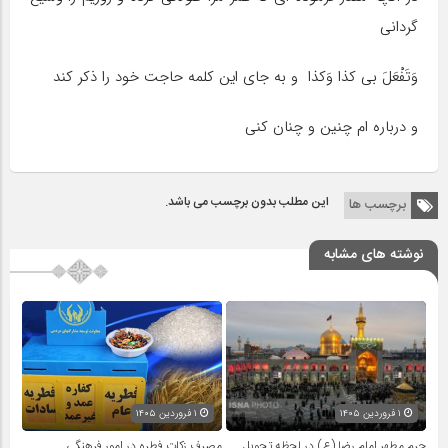
گردانى
وَتَفْعَلَ بى کذا وَکذا و به جاى این کلمه حاجت خود را ذکر کند
و درباره ام چنین و چنان کنى
این مطلب بدون برچسب می باشد.
برچسب ها
نوشته های مشابه
۱ فروردین ۱۴۰۵
۱ فروردین ۱۴۰۵
حرم مطهر امام رضا (ع) در لحظه تحویل
مصرف زکات فطره در امور فرهنگی