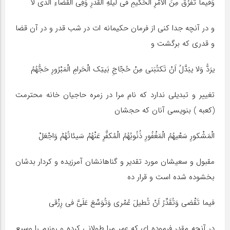
وَفیما تَفْرُقُ مِنَ الاْمْرِ الحَکیمِ فى لَیلَهِ الْقَدْرِ وَفِى الْقَضاَّءِ الَّذى لا
و در آنچه جدا کنى از فرمان حکیمانه ات در شب قدر و در آن قضا
و قدرى که برگشت و
یرَدُّ وَلا یبَدَّلُ اَنْ تَکتُبَنى مِنْ حُجّاجِ بَیتِک الْحَرامِ الْمَبْرُورِ حَجُّهُمُ
تغییر و تبدیلى ندارد که نام مرا در زمره حاجیان خانه محترمت
(کعبه ) بنویسى آنان که حجشان
الْمَشْکورِ سَعْیهُمُ الْمَغْفُورِ ذُنُوبُهُمُ الْمُکفَّرِ عَنْهُمْ سَیئاتُهُمْ وَاجْعَلْ
مقبول و سعیشان مورد تقدیر و گناهانشان آمرزیده و کردار بدشان
بخشوده شده است و قرار ده
فیما تَقْضى وَتُقَدِّرُ اَنْ تُطیلَ عُمْرى وَتُوَسِّعَ عَلَىَّ فى رِزْقى
در آنچه مقدر فرموده اى که عمر مرا طولانى کرده و روزیم را وسیع