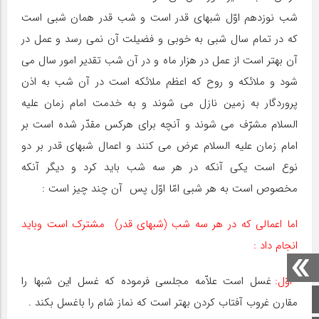
شب نوزدهم اوّل شبهاى قدر است و شب قدر همان شبى است
که در تمام سال شبى به خوبى و فضیلت آن نمى رسد و عمل در
آن بهتر است از عمل در هزار ماه و در آن شب تقدیر امور سال مى
شود و ملائکه و روح که اعظم ملائکه است در آن شب به اذن
پروردگار به زمین نازل مى شوند و به خدمت امام زمان علیه
السلام مشرّف مى شوند و آنچه براى هرکس مقدّر شده است بر
امام زمان علیه السلام عرض مى کنند و اعمال شبهاى قدر بر دو
نوع است یکى آنکه در هر سه شب باید کرد و دیگر آنکه
مخصوص است به هر شبى امّا اوّل پس ‍ آن چند چیز است :
اما اعمالی که در هر سه شب (شبهای قدر) مشترک است وباید
انجام داد :
اوّل:
غسل است علاّمه مجلسى فرموده که غسل این شبها را
صفحه اصلی
مقارن غروب آفتاب کردن بهتر است که نماز شام را باغسل بکند .