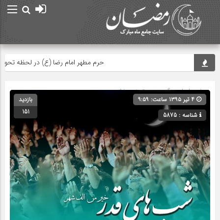
حرم مطهر امام رضا (ع) در لحظه تحویل سال
صفحه اصلی
» گروه » دسته‌بندی نشده
۴ تیر ۱۳۹۵ ساعت: ۹:۵۹
بازدید
151
شناسه : 5875