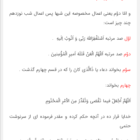
و امّا دوّم یعنى اعمال مخصوصه این شبها پس اعمال شب نوزدهم
چند چیز است:
اوّل
صد مرتبه اَسْتَغْفِرُاللّهَ رَبّى وَ اَتُوبُ اِلَیهِ .
دوّم
صد مرتبه اَللّهُمَّ الْعَنْ قَتَلَهَ اَمیرِ الْمُؤْمِنینَ .
سوّم
بخواند دعاء یا ذَاالَّذى کانَ را که در قسم چهارم گذشت .
چهارم
بخواند:
اَللّهُمَّ اْجْعَلْ فیما تَقْضى وَتُقَدِّرُ مِنَ الاْمْرِ الْمَحْتُومِ
خدایا قرار ده در آنچه حکم کرده و مقدر فرموده اى از سرنوشت
حتمى