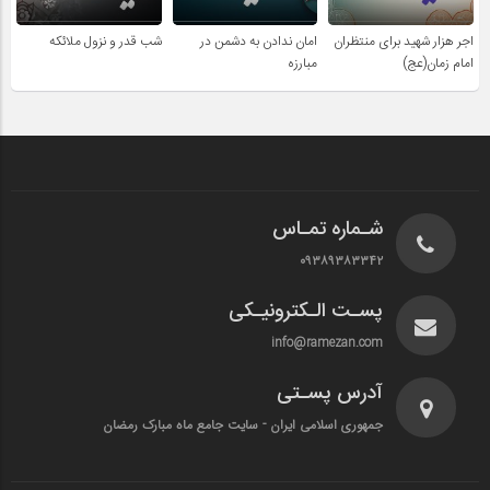
اجر هزار شهید برای منتظران
امان ندادن به دشمن در
شب قدر و نزول ملائکه
امام زمان(عج)
مبارزه
شـماره تمـاس
۰۹۳۸۹۳۸۳۳۴۲
پسـت الـکترونیـکی
info@ramezan.com
آدرس پسـتی
جمهوری اسلامی ایران - سایت جامع ماه مبارک رمضان