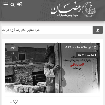
حرم مطهر امام رضا (ع) در لحظه تحوی
صفحه اصلی
» گروه » دسته‌بندی نشده
۲ تیر ۱۳۹۵ ساعت: ۱۴:۴۸
بازدید
117
شناسه : 5779
4