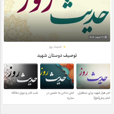
۲۹ اسفند ۱۴۰۴
حدیث روز
توصیف دوستان شهید
اجر هزار شهید برای منتظران
امان ندادن به دشمن در
شب قدر و نزول ملائکه
امام زمان(عج)
مبارزه