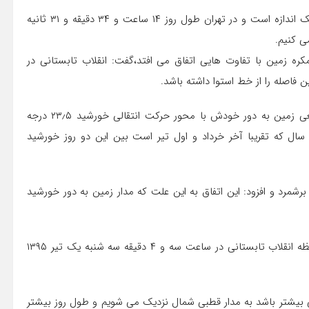
مدرس نجوم گفت: امسال طول روز در ۳۱ خرداد و یک تیر به یک اندازه است و در تهران طول روز ۱۴ ساعت و ۳۴ دقیقه و ۳۱ ثانیه
ی کنیم.
مکره زمین با تفاوت هایی اتفاق می افتد،گفت: انقلاب تابستانی در
فاصله را از خط استوا داشته باشد.
عضو تحریریه ماهنامه نجوم با اشاره به اینکه محور حرکت وضعی زمین به دور خودش با محور حرکت انتقالی خورشید ۲۳٫۵ درجه
ال که تقریبا آخر خرداد و اول تیر است بین این دو روز خورشید
شمرد و افزود: این اتفاق به این علت که مدار زمین به دور خورشید
مدرس نجوم بیان کرد: طبق محاسباتی که انجام شده است لحظه انقلاب تابستانی در ساعت سه و ۴ دقیقه سه شنبه یک تیر ۱۳۹۵
یی بیشتر باشد به مدار قطبی شمال نزدیک می شویم و طول روز بیشتر