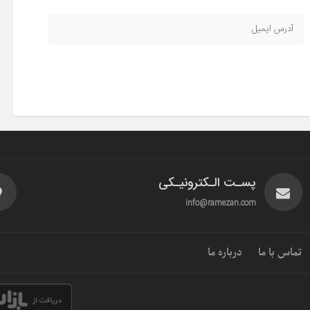
پسـت الـکترونیـکی
info@ramezan.com
تماس با ما
درباره ما