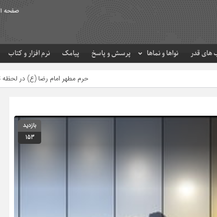
صفحه ا
های قدر
نواها و نماها
پرسش و پاسخ
پیامک
نرم افزار و کتاب
حرم مطهر امام رضا (ع) در لحظه تحویل سال
بازدید
153