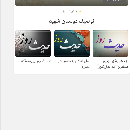
۲۹ اسفند ۱۴۰۴
حدیث روز
توصیف دوستان شهید
اجر هزار شهید برای
امان ندادن به دشمن در
شب قدر و نزول ملائکه
منتظران امام زمان(عج)
مبارزه