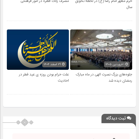
حرم مطهر امام رضا (ع) در لحظه تحویل
مصرف زکات فطره در امور فرهنگی
سال
۱ فروردین ۱۴۰۵
۲۹ اسفند ۱۴۰۴
جلوه‌های بزرگ نصرت الهی در ماه مبارک
علت حرام بودن روزه ی عید فطر در
رمضان دیده شد
احادیث
ثبت دیدگاه