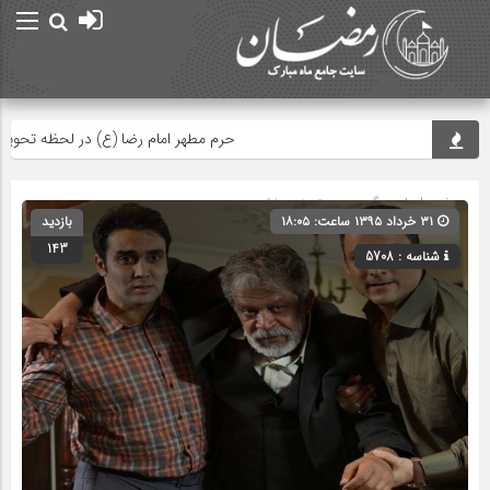
حرم مطهر امام رضا (ع) در لحظه تحویل سال
صفحه اصلی
» گروه » دسته‌بندی نشده
۳۱ خرداد ۱۳۹۵ ساعت: ۱۸:۰۵
بازدید
143
شناسه : 5708