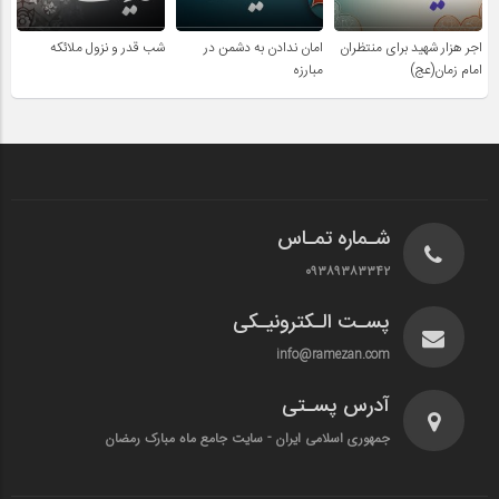
اجر هزار شهید برای منتظران
امان ندادن به دشمن در
شب قدر و نزول ملائکه
امام زمان(عج)
مبارزه
شـماره تمـاس
۰۹۳۸۹۳۸۳۳۴۲
پسـت الـکترونیـکی
info@ramezan.com
آدرس پسـتی
جمهوری اسلامی ایران - سایت جامع ماه مبارک رمضان