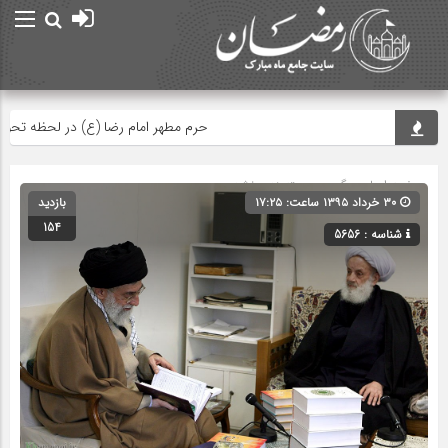
حرم مطهر امام رضا (ع) در لحظه تحویل س
صفحه اصلی
» گروه » دسته‌بندی نشده
۳۰ خرداد ۱۳۹۵ ساعت: ۱۷:۲۵
بازدید
154
شناسه : 5656