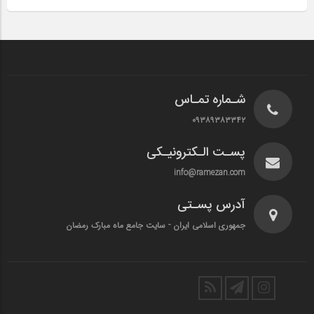
شـماره تمـاس
۰۹۳۸۹۳۸۳۳۴۲
پسـت الـکترونیـکی
info@ramezan.com
آدرس پسـتی
جمهوری اسلامی ایران - سایت جامع ماه مبارک رمضان