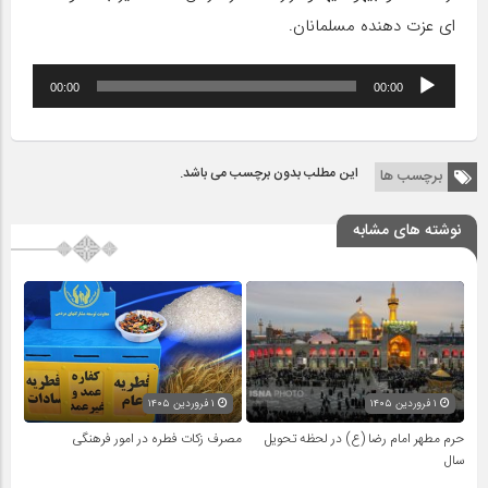
اى عزت دهنده مسلمانان.
پخش‌کننده
00:00
00:00
صوت
این مطلب بدون برچسب می باشد.
برچسب ها
نوشته های مشابه
۱ فروردین ۱۴۰۵
۱ فروردین ۱۴۰۵
حرم مطهر امام رضا (ع) در لحظه تحویل
مصرف زکات فطره در امور فرهنگی
سال