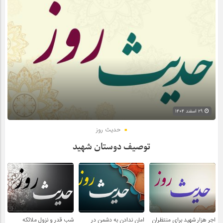
۲۹ اسفند ۱۴۰۴
حدیث روز
توصیف دوستان شهید
اجر هزار شهید برای منتظران
امان ندادن به دشمن در
شب قدر و نزول ملائکه