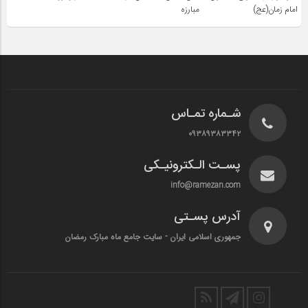
امام زمان(عج)
مبارزه
شـماره تمـاس
۰۹۳۸۹۳۸۳۳۴۲
پسـت الـکترونیـکی
info@ramezan.com
آدرس پسـتی
جمهوری اسلامی ایران - سایت جامع ماه مبارک رمضان