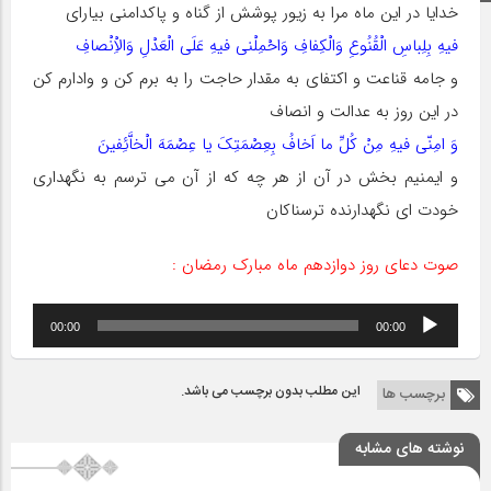
خدایا در این ماه مرا به زیور پوشش از گناه و پاکدامنى بیاراى
فیهِ بِلِباسِ الْقُنُوعِ وَالْکِفافِ وَاحْمِلْنى فیهِ عَلَى الْعَدْلِ وَالاِْنْصافِ
و جامه قناعت و اکتفاى به مقدار حاجت را به برم کن و وادارم کن
در این روز به عدالت و انصاف
وَ امِنّى فیهِ مِنْ کُلِّ ما اَخافُ بِعِصْمَتِکَ یا عِصْمَهَ الْخاَّئِفینَ
و ایمنیم بخش در آن از هر چه که از آن مى ترسم به نگهدارى
خودت اى نگهدارنده ترسناکان
صوت دعای روز دوازدهم ماه مبارک رمضان :
پخش‌کننده
00:00
00:00
صوت
این مطلب بدون برچسب می باشد.
برچسب ها
نوشته های مشابه