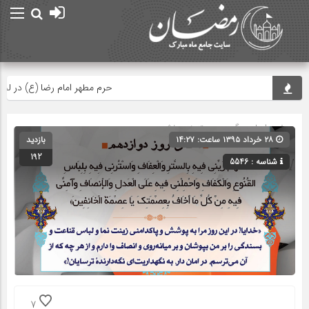
حرم مطهر امام رضا (ع) در لحظه تح
صفحه اصلی
» گروه » دسته‌بندی نشده
۲۸ خرداد ۱۳۹۵ ساعت: ۱۴:۲۷
بازدید
192
شناسه : 5546
7