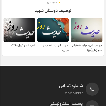
حدیث روز
توصیف دوستان شهید
اجر هزار شهید برای منتظران
امان ندادن به دشمن در
شب قدر و نزول ملائکه
امام زمان(عج)
مبارزه
شـماره تمـاس
۰۹۳۸۹۳۸۳۳۴۲
پسـت الـکترونیـکی