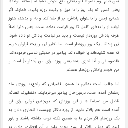
«من صام یوم تصوعاً فلو یعطی منع الارض ذهبا لم یستعد ثوابه»؛
یعنی کسی که یک روز را با میل و رغبت روزه بگیرد، خداوند اگر
همه‌ی زمین را به‌عنوان پاداش، پر از طلا کند و به او بدهد، هنوز
ثواب او را به‌طور کامل تا روز قیامت نداده است. یعنی دنیا اصلاً
ظرف پاداش روزه‌دار نیست و باید در قیامت پاداش او داده شود.
این پاداش یک روز روزه‌دار است. ما نظیر این روایت فراوان داریم
که همه شنیده‌اند یا خوانده‌اند. پیامبر در حدیثی قدسی فرموده‌اند:
«الصوم لی و أنا اجزی به»؛ یعنی روزه برای من [خداوند] است و
من خودم پاداش روزه‌دار هستم.
اما جالب است بدانیم با همه‌ی فضیلتی که راجع‌به روزه‌ی ماه
رمضان آمده است، درعین‌حال پیامبر می‌فرمایند: «تفطیرک الصائم
افضل من صیامک»؛ از این روزه‌ای که این‌چنین ثوابی برای آن
آمده است هم بالاتر داریم. از روزه بالاتر چیست؟ افطاری دادن به
یک روزه‌دار. اگر مردم ما به همین نکته توجه داشته باشند و باور
کنند که عملی بالاتر از روزه وجود دارد و آن افطاری دادن به