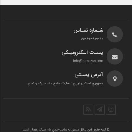
شـماره تمـاس
۰۹۳۸۹۳۸۳۳۴۲
پسـت الـکترونیـکی
info@ramezan.com
آدرس پسـتی
جمهوری اسلامی ایران - سایت جامع ماه مبارک رمضان
© کلیه حقوق این پرتال متعلق به سایت جامع ماه مبارک رمضان است