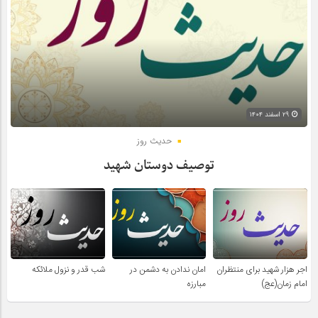
۲۹ اسفند ۱۴۰۴
حدیث روز
توصیف دوستان شهید
اجر هزار شهید برای منتظران
امان ندادن به دشمن در
شب قدر و نزول ملائکه
امام زمان(عج)
مبارزه