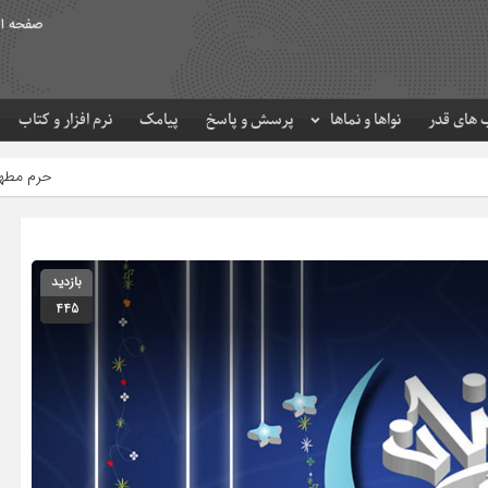
صفحه ا
های قدر
نواها و نماها
پرسش و پاسخ
پیامک
نرم افزار و کتاب
حرم مطهر امام رضا (ع) در لحظه 
بازدید
445