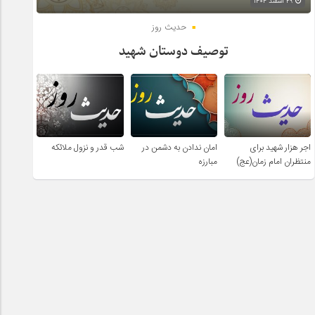
۲۹ اسفند ۱۴۰۴
حدیث روز
توصیف دوستان شهید
اجر هزار شهید برای
امان ندادن به دشمن در
شب قدر و نزول ملائکه
منتظران امام زمان(عج)
مبارزه