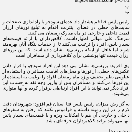
https://ramezan.com/?p=5472
پ
پ
رئیس پلیس فتا قم هشدار داد عده‌ای سودجو با راه‌اندازی صفحات و
سایت‌های جعلی در فضای اینترنت اقدام به تبلیغ تورهای ارزان
قیمت داخلی و خارجی در ماه مبارک رمضان می کنند.
سرهنگ علی موالی اظهارداشت: کلاهبرداران با ارائه قیمت‌های
بسیار پایین، افراد را ترغیب می‌کنند تا از خدمات بنگاه آنان بهره‌مند
شوند اما غافل از اینکه بررسی‌ها نشان داده است که این تورهای
ارزان قیمت تنها پوششی برای کلاهبرداری از مسافران است.
وی افزود: بررسی‌ها نشان می دهد این افراد سودجو با قرار دادن
عکس‌های جعلی، از تورها و محل‌های اقامت مسافران و استفاده از
عناوینی نظیر تخفیف ویژه ماه رمضان افراد را ترغیب به استفاده از
این تورها می‌کنند و مسافران پس از واریز وجه نقد به حساب این
افراد دیگر نمی‌توانند با این افراد ارتباطی برقرار کرده و آنها متواری
می‌شوند.
به گزارش میزان، رئیس پلیس فتا استان قم افزود: شهروندان دقت
لازم را در این زمینه داشته و فراموش نکنند که رفتن به سفرهای
داخلی و خارجی آن هم با امکانات ویژه و با قیمت‌های بسیار پائین
تنها می‌تواند ترفند کلاهبرداران حرفه‌ای باشد.
برچسب ها