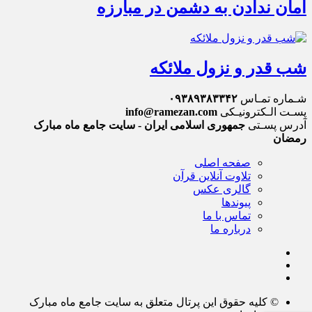
امان ندادن به دشمن در مبارزه
شب قدر و نزول ملائکه
شـماره تمـاس
۰۹۳۸۹۳۸۳۳۴۲
پسـت الـکترونیـکی
info@ramezan.com
آدرس پسـتی
جمهوری اسلامی ایران - سایت جامع ماه مبارک
رمضان
صفحه اصلی
تلاوت آنلاین قرآن
گالری عکس
پیوندها
تماس با ما
درباره ما
© کلیه حقوق این پرتال متعلق به سایت جامع ماه مبارک