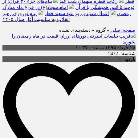
فطر
زکات فطره میهمانِ شب عید
پیام‌های جزء ۳۰ قرآن؛ از
توحید تا انس همیشگی با قرآن
امام سجاد(ع) در فراغ ماه مبارک
رمضان
اعمال شب و روز عید سعید فطر
پیام نوروزی رهبر
انقلاب به مناسبت آغاز سال ۱۴۰۵
صفحه اصلی
» گروه » دسته‌بندی نشده
۲۸ خرداد ۱۳۹۵ ساعت: ۱۰:۳۷
شناسه : 5472
بازدید
141