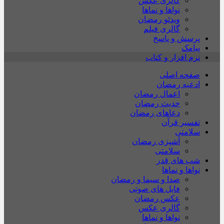
گالری عکس
نواها و نماها
ویدئو رمضان
گالری فیلم
پرسش و پاسخ
پیامک
نرم افزار و کتاب
صفحه اصلی
ادعیه رمضان
اعمال رمضان
حدیث رمضان
دعاهای رمضان
تفسیر قرآن
سلامتی
آشپزی رمضان
سلامتی
شب های قدر
نواها و نماها
صدا و سیما و رمضان
فایل های صوتی
عکس رمضان
گالری عکس
نواها و نماها