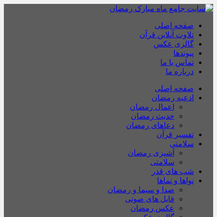
صفحه اصلی
تلاوت آنلاین قرآن
گالری عکس
پیوندها
تماس با ما
درباره ما
صفحه اصلی
ادعیه رمضان
اعمال رمضان
حدیث رمضان
دعاهای رمضان
تفسیر قرآن
سلامتی
آشپزی رمضان
سلامتی
شب های قدر
نواها و نماها
صدا و سیما و رمضان
فایل های صوتی
عکس رمضان