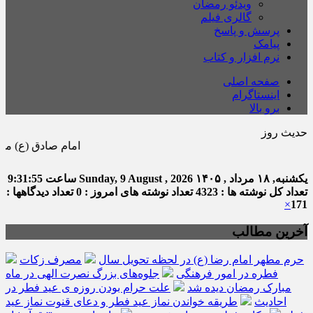
ویدئو رمضان
گالری فیلم
پرسش و پاسخ
پیامک
نرم افزار و کتاب
صفحه اصلی
اینستاگرام
برو بالا
حدیث روز
امام صادق (ع) می فرماید : هر
یکشنبه, ۱۸ مرداد , ۱۴۰۵
Sunday, 9 August , 2026
ساعت
9:31:56
تعداد کل نوشته ها : 4323
تعداد نوشته های امروز : 0
تعداد دیدگاهها :
×
171
آخرین مطالب
حرم مطهر امام رضا (ع) در لحظه تحویل سال
مصرف زکات
فطره در امور فرهنگی
جلوه‌های بزرگ نصرت الهی در ماه
مبارک رمضان دیده شد
علت حرام بودن روزه ی عید فطر در
احادیث
طریقه خواندن نماز عید فطر و دعای قنوت نماز عید