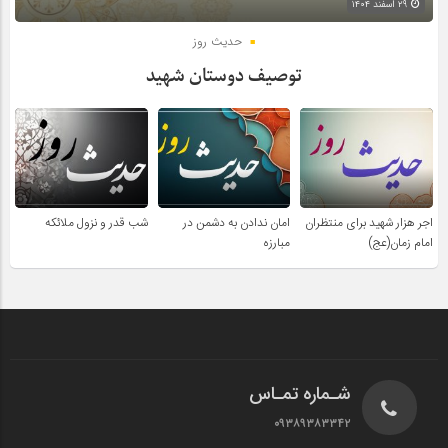
۲۹ اسفند ۱۴۰۴
حدیث روز
توصیف دوستان شهید
اجر هزار شهید برای منتظران
امان ندادن به دشمن در
شب قدر و نزول ملائکه
امام زمان(عج)
مبارزه
شـماره تمـاس
۰۹۳۸۹۳۸۳۳۴۲