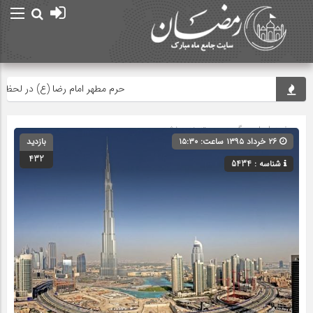
حرم مطهر امام رضا (ع) در لحظه تحوی
صفحه اصلی
» گروه » دسته‌بندی نشده
۲۶ خرداد ۱۳۹۵ ساعت: ۱۵:۳۰
بازدید
432
شناسه : 5434