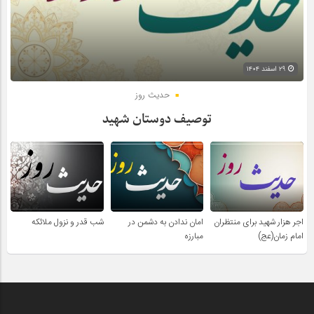
۲۹ اسفند ۱۴۰۴
حدیث روز
توصیف دوستان شهید
اجر هزار شهید برای منتظران
امان ندادن به دشمن در
شب قدر و نزول ملائکه
امام زمان(عج)
مبارزه