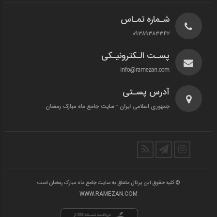
شـماره تمـاس
۰۹۳۸۹۳۸۳۳۴۲
پسـت الـکترونیـکی
info@ramezan.com
آدرس پسـتی
جمهوری اسلامی ایران - سایت جامع ماه مبارک رمضان
© کلیه حقوق این پرتال متعلق به سایت جامع ماه مبارک رمضان است
WWW.RAMEZAN.COM