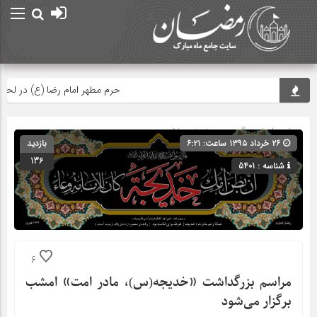
حرم مطهر امام رضا (ع) در لحظه تحو
صفحه اصلی
» گروه » دسته‌بندی نشده
۲۶ خرداد ۱۳۹۵ ساعت: ۶:۲۱
بازدید
136
شناسه : 5401
6
مراسم بزرگداشت «خدیجه(س)، مادر امت» امشب
برگزار می‌شود