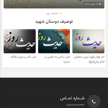
۲۹ اسفند ۱۴۰۴
حدیث روز
توصیف دوستان شهید
اجر هزار شهید برای منتظران
امان ندادن به دشمن در
شب قدر و نزول ملائکه
امام زمان(عج)
مبارزه
شـماره تمـاس
۰۹۳۸۹۳۸۳۳۴۲