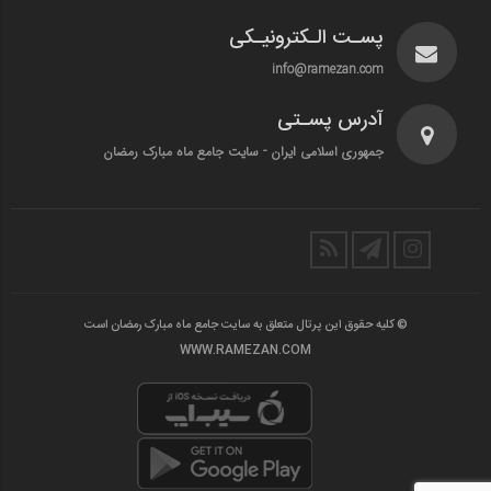
پسـت الـکترونیـکی
info@ramezan.com
آدرس پسـتی
جمهوری اسلامی ایران - سایت جامع ماه مبارک رمضان
© کلیه حقوق این پرتال متعلق به سایت جامع ماه مبارک رمضان است
WWW.RAMEZAN.COM