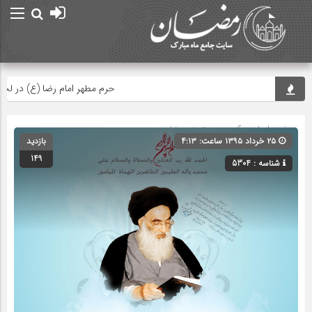
حرم مطهر امام رضا (ع) در لحظه تح
صفحه اصلی
» گروه » دسته‌بندی نشده
۲۵ خرداد ۱۳۹۵ ساعت: ۴:۱۳
بازدید
149
شناسه : 5304