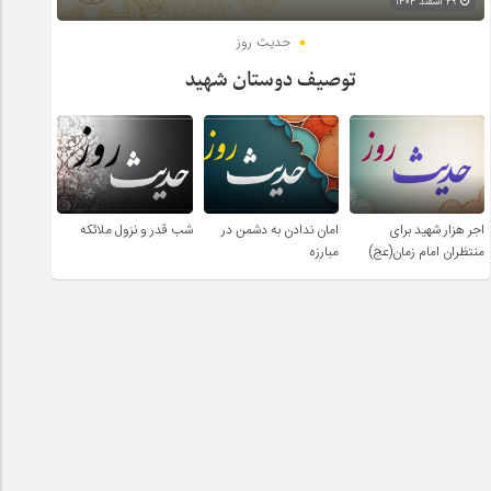
۲۹ اسفند ۱۴۰۴
حدیث روز
توصیف دوستان شهید
اجر هزار شهید برای
امان ندادن به دشمن در
شب قدر و نزول ملائکه
منتظران امام زمان(عج)
مبارزه