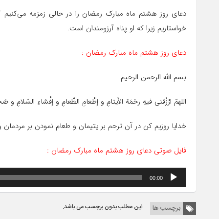
دعای روز هشتم ماه مبارک رمضان را در حالی زمزمه می‌کنیم که 
خواستاریم زیرا که او پناه آرزومندان است.
دعای روز هشتم ماه مبارک رمضان :
بسم الله الرحمن الرحیم
اللهمّ ارْزُقنی فیهِ رحْمَهَ الأیتامِ و إطْعامِ الطّعامِ و إفْشاءِ السّلامِ و صُحْ
خدایا روزیم کن در آن ترحم بر یتیمان و طعام نمودن بر مردمان
فایل صوتی دعای روز هشتم ماه مبارک رمضان :
پخش‌کننده
00:00
صوت
این مطلب بدون برچسب می باشد.
برچسب ها