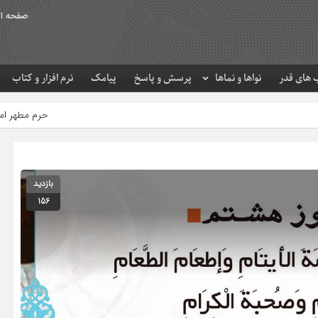
صفحه ا
های قدر
نواها و نماها
پرسش و پاسخ
پیامک
نرم افزار و کتاب
حرم مطهر امام رضا (ع) در لحظه 
بازدید
156