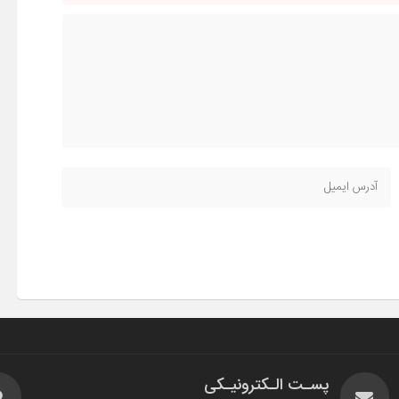
پسـت الـکترونیـکی