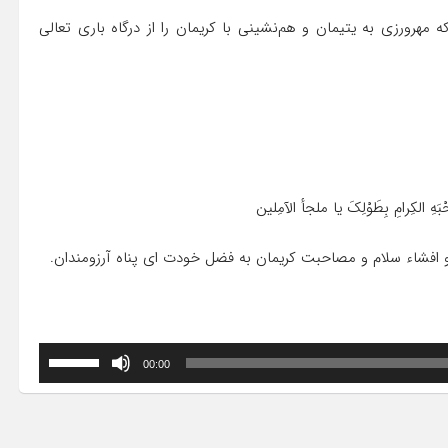
مهرورزی به یتیمان و هم‌نشینی با کریمان را از درگاه باری تعالی
بَهِ الکِرامِ بِطَوْلِکَ یا ملجأ الآمِلین
 و افشاء سلام و مصاحبت کریمان به فضل خودت ای پناه آرزومندان.
برای
00:00
افزایش
یا
کاهش
صدا
از