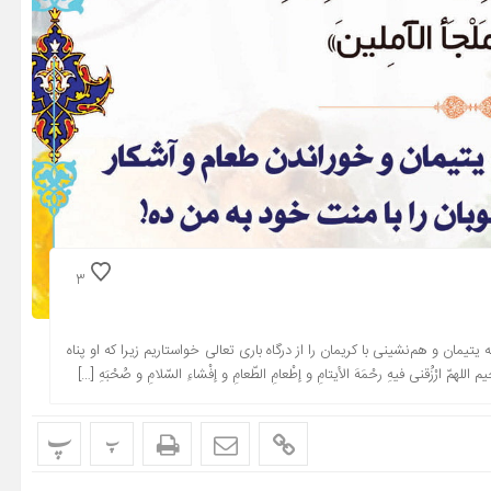
3
تیمان و هم‌نشینی با کریمان را از درگاه باری تعالی خواستاریم زیرا که او پناه
ْزُقنی فیهِ رحْمَهَ الأیتامِ و إطْعامِ الطّعامِ و إفْشاءِ السّلامِ و صُحْبَهِ […]
پ
پ