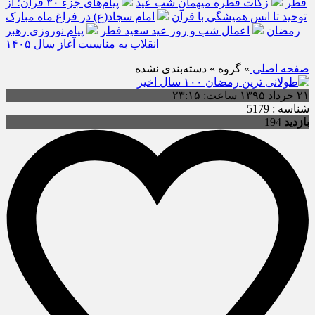
فطر
زکات فطره میهمانِ شب عید
پیام‌های جزء ۳۰ قرآن؛ از
توحید تا انس همیشگی با قرآن
امام سجاد(ع) در فراغ ماه مبارک
رمضان
اعمال شب و روز عید سعید فطر
پیام نوروزی رهبر
انقلاب به مناسبت آغاز سال ۱۴۰۵
صفحه اصلی
» گروه » دسته‌بندی نشده
۲۱ خرداد ۱۳۹۵ ساعت: ۲۳:۱۵
شناسه : 5179
بازدید
194