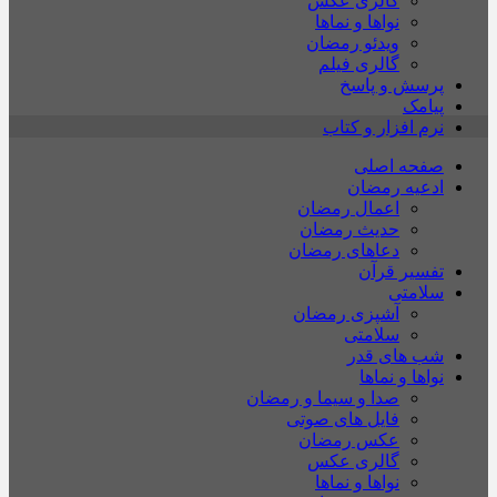
گالری عکس
نواها و نماها
ویدئو رمضان
گالری فیلم
پرسش و پاسخ
پیامک
نرم افزار و کتاب
صفحه اصلی
ادعیه رمضان
اعمال رمضان
حدیث رمضان
دعاهای رمضان
تفسیر قرآن
سلامتی
آشپزی رمضان
سلامتی
شب های قدر
نواها و نماها
صدا و سیما و رمضان
فایل های صوتی
عکس رمضان
گالری عکس
نواها و نماها