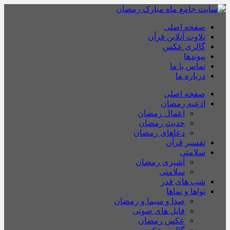
صفحه اصلی
تلاوت آنلاین قرآن
گالری عکس
پیوندها
تماس با ما
درباره ما
صفحه اصلی
ادعیه رمضان
اعمال رمضان
حدیث رمضان
دعاهای رمضان
تفسیر قرآن
سلامتی
آشپزی رمضان
سلامتی
شب های قدر
نواها و نماها
صدا و سیما و رمضان
فایل های صوتی
عکس رمضان