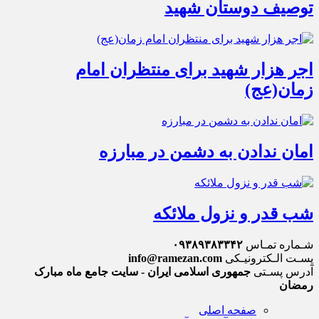
توصیف دوستان شهید
اجر هزار شهید برای منتظران امام
زمان(عج)
امان ندادن به دشمن در مبارزه
شب قدر و نزول ملائکه
شـماره تمـاس
۰۹۳۸۹۳۸۳۳۴۲
پسـت الـکترونیـکی
info@ramezan.com
آدرس پسـتی
جمهوری اسلامی ایران - سایت جامع ماه مبارک
رمضان
صفحه اصلی