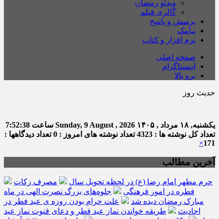
ویدئو رمضان
گالری فیلم
پرسش و پاسخ
پیامک
نرم افزار و کتاب
صفحه اصلی
اینستاگرام
برو بالا
حدیث روز
اما
یکشنبه, ۱۸ مرداد , ۱۴۰۵
Sunday, 9 August , 2026
ساعت
7:52:39
تعداد کل نوشته ها : 4323
تعداد نوشته های امروز : 0
تعداد دیدگاهها :
×
171
آخرین مطالب
حرم مطهر امام رضا (ع) در لحظه تحویل سال
مصرف زکات
فطره در امور فرهنگی
جلوه‌های بزرگ نصرت الهی در ماه
مبارک رمضان دیده شد
علت حرام بودن روزه ی عید فطر در
احادیث
طریقه خواندن نماز عید فطر و دعای قنوت نماز عید