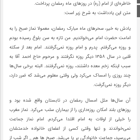
خاطره‌ای از امام (ره) در روزهای ماه رمضان پرداخت.
اینستاگرام
متن این یادداشت به شرح زیر است:
یادش به خیر، سحرهاى ماه مبارک رمضان، معمولا نماز صبح را به
امامت حضرت امام مى‌خواندیم. من تازه به سن بلوغ رسیده بودم
و روزه مى‌گرفتم. پدرم و امام روزه نمى‌گرفتند. امام بعد از سکته
قلبى در سال ۱۳۵۸ دیگر روزه نگرفتند و مرحوم حاج احمد آقا به
سبب اینکه زخم معده داشتند، روزه نمی‌گرفتند. البته برخى سال‌ها
چند روزى را امساک مى‌کرد ولى وقتى معلوم مى‌شد که ضرر دارد،
دیگر روزه نمى‌گرفت.
آن سال‌ها مثل امسال رمضان در تابستان واقع شده بود و
روزهاى بلند امکان روزه‌دارى را از بیماران سلب مى‌کرد. نماز مغرب
را خیلى از اوقات به امام اقتدا مى‌کردم. امام نماز جماعت
نمى‌خواندند و تنها وقتى کسى از اعضاى خانواده خدمتشان
مى‌رسید، جماعت خانوادگى بر پا مى‌شد. صبح ها هم _ اگر شب از