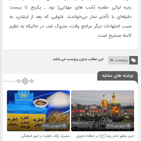
زمره لیالى مقمره (شب هاى مهتابى) بود _ یکربع تا بیست
دقیقه‌اى با تأخیر نماز مى‌خواندند. فتوایى که بعد از ایشان، به
سبب اجتهادات دیگر مراجع وقت، متروک شد، در حالیکه به نظرم
کاملا صحیح است.
این مطلب بدون برچسب می باشد.
برچسب ها
نوشته های مشابه
۱ فروردین ۱۴۰۵
۱ فروردین ۱۴۰۵
حرم مطهر امام رضا (ع) در لحظه تحویل
مصرف زکات فطره در امور فرهنگی