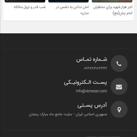
اجر هزار شهید برای منتظران
امان ندادن به دشمن در
شب قدر و نزول ملائکه
امام زمان(عج)
مبارزه
شـماره تمـاس
۰۹۳۸۹۳۸۳۳۴۲
پسـت الـکترونیـکی
info@ramezan.com
آدرس پسـتی
جمهوری اسلامی ایران - سایت جامع ماه مبارک رمضان