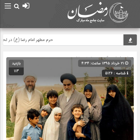
حرم مطهر امام رضا (ع) در لحظه تحوی
صفحه اصلی
» گروه » دسته‌بندی نشده
۲۱ خرداد ۱۳۹۵ ساعت: ۴:۳۴
بازدید
113
شناسه : 5126