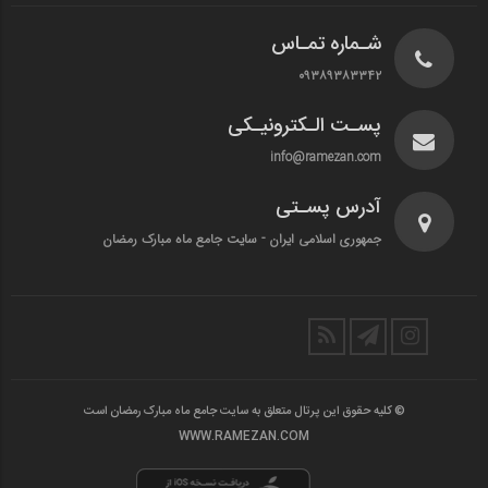
شـماره تمـاس
۰۹۳۸۹۳۸۳۳۴۲
پسـت الـکترونیـکی
info@ramezan.com
آدرس پسـتی
جمهوری اسلامی ایران - سایت جامع ماه مبارک رمضان
© کلیه حقوق این پرتال متعلق به سایت جامع ماه مبارک رمضان است
WWW.RAMEZAN.COM