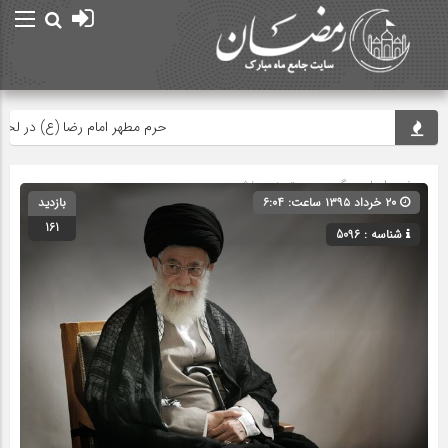
حرم مطهر امام رضا (ع) در لحظه تحو
صفحه اصلی
» گروه » دسته‌بندی نشده
۲۰ خرداد ۱۳۹۵ ساعت: ۶:۰۴
بازدید
161
شناسه : 5096