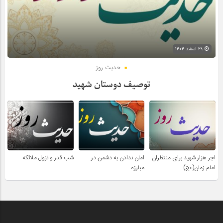
۲۹ اسفند ۱۴۰۴
حدیث روز
توصیف دوستان شهید
اجر هزار شهید برای منتظران
امان ندادن به دشمن در
شب قدر و نزول ملائکه
امام زمان(عج)
مبارزه