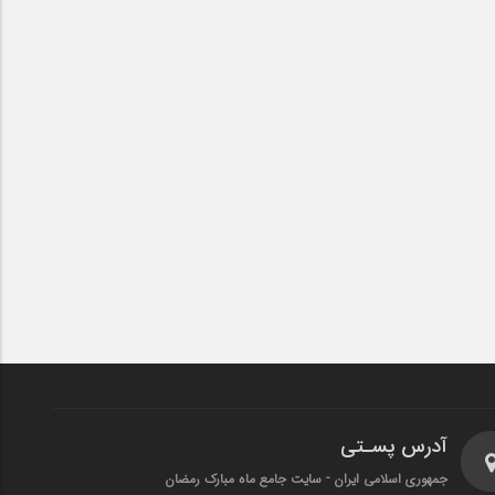
آدرس پسـتی
جمهوری اسلامی ایران - سایت جامع ماه مبارک رمضان