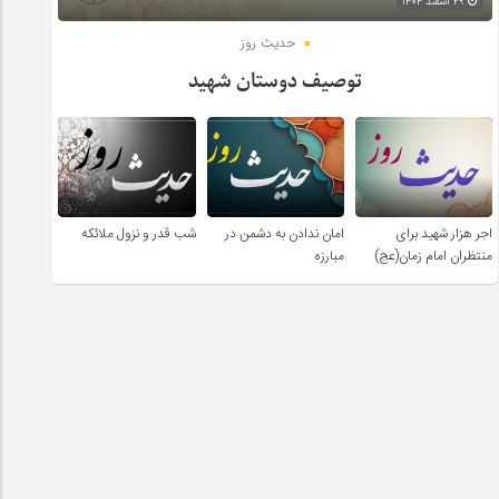
۲۹ اسفند ۱۴۰۴
حدیث روز
توصیف دوستان شهید
اجر هزار شهید برای
امان ندادن به دشمن در
شب قدر و نزول ملائکه
منتظران امام زمان(عج)
مبارزه