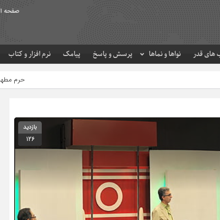
صفحه ا
های قدر
نواها و نماها
پرسش و پاسخ
پیامک
نرم افزار و کتاب
حرم مطهر امام رضا (ع) در لحظه ت
بازدید
126