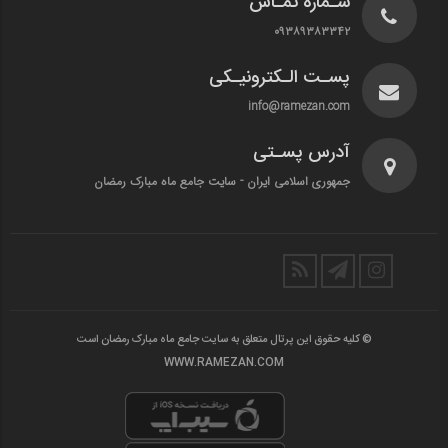
شـماره تمـاس
۰۹۳۸۹۳۸۳۳۴۲
پسـت الـکترونیـکی
info@ramezan.com
آدرس پسـتی
جمهوری اسلامی ایران - سایت جامع ماه مبارک رمضان
© کلیه حقوق این پرتال متعلق به سایت جامع ماه مبارک رمضان است
WWW.RAMEZAN.COM