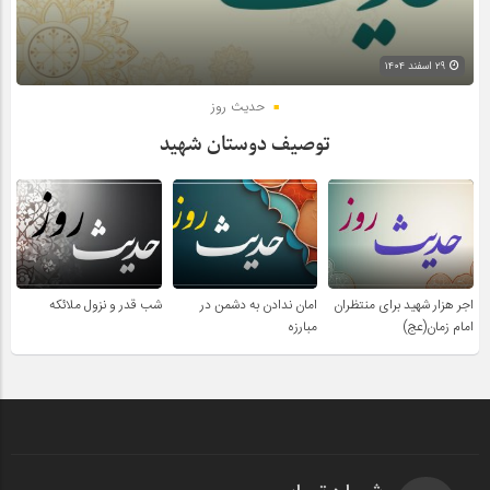
۲۹ اسفند ۱۴۰۴
حدیث روز
توصیف دوستان شهید
اجر هزار شهید برای منتظران
امان ندادن به دشمن در
شب قدر و نزول ملائکه
امام زمان(عج)
مبارزه