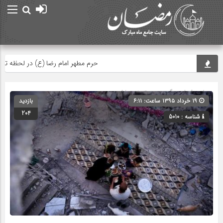
حرم مطهر امام رضا (ع) در لحظه تحویل سا
صفحه اصلی
» گروه » دسته‌بندی نشده
۱۹ خرداد ۱۳۹۵ ساعت: ۶:۱۱
بازدید
204
شناسه : 5010