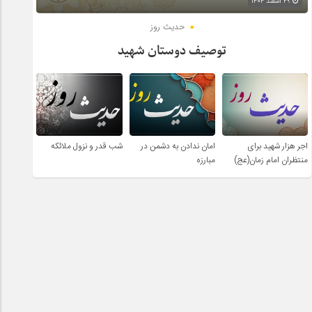
۲۹ اسفند ۱۴۰۴
حدیث روز
توصیف دوستان شهید
اجر هزار شهید برای
امان ندادن به دشمن در
شب قدر و نزول ملائکه
منتظران امام زمان(عج)
مبارزه