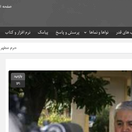
صفحه ا
های قدر
نواها و نماها
پرسش و پاسخ
پیامک
نرم افزار و کتاب
حرم مطهر امام رضا (ع) در لحظه تحو
بازدید
161