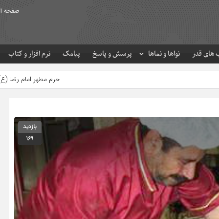
صفحه ا
های قدر
نواها و نماها
پرسش و پاسخ
پیامک
نرم افزار و کتاب
حرم مطهر امام رضا (ع) در لحظه تحویل سال
بازدید
169