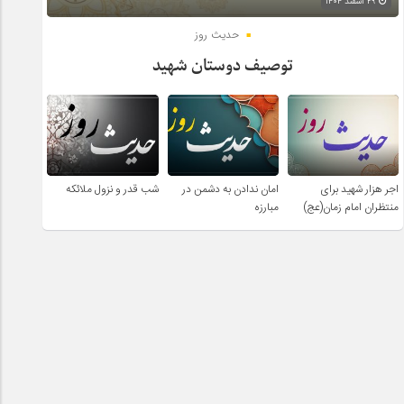
۲۹ اسفند ۱۴۰۴
حدیث روز
توصیف دوستان شهید
اجر هزار شهید برای
امان ندادن به دشمن در
شب قدر و نزول ملائکه
منتظران امام زمان(عج)
مبارزه