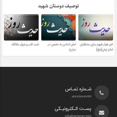
توصیف دوستان شهید
اجر هزار شهید برای منتظران
امان ندادن به دشمن در
شب قدر و نزول ملائکه
امام زمان(عج)
مبارزه
شـماره تمـاس
۰۹۳۸۹۳۸۳۳۴۲
پسـت الـکترونیـکی
info@ramezan.com